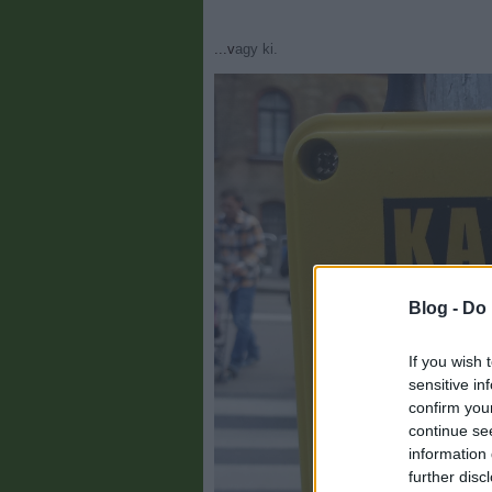
...vagy ki.
Blog -
Do 
If you wish 
sensitive in
confirm you
continue se
information 
further disc