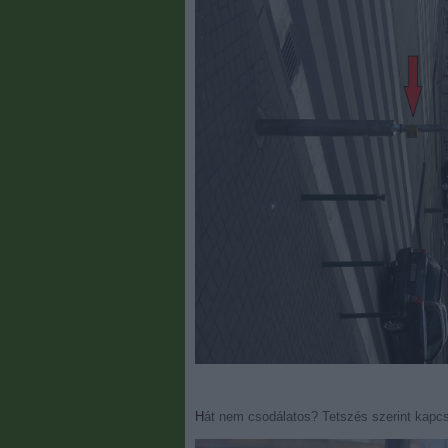
Hát nem csodálatos? Tetszés szerint kapcs