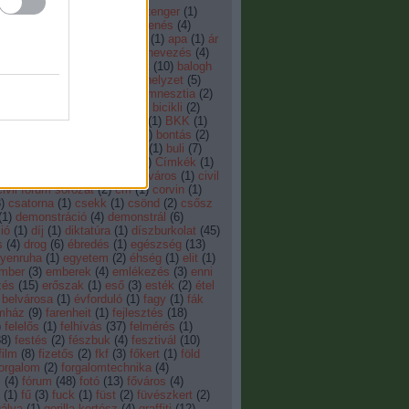
áz
(
20
)
56
(
3
)
8.tenger
(
3
)
8. tenger
(
1
)
ertv
(
13
)
adomány
(
1
)
agymenés
(
4
)
Albánia
(
1
)
aluljáró
(
1
)
anya
(
1
)
apa
(
1
)
ár
)
átépítés
(
45
)
átmenő
(
1
)
átnevezés
(
4
)
automata
(
1
)
AVM
(
1
)
baleset
(
10
)
balogh
ven
(
1
)
benga
(
1
)
bér-lakás-helyzet
(
5
)
órum
(
3
)
Berlin fal
(
1
)
bérlői amnesztia
(
2
)
ó
(
3
)
beton
(
3
)
bevándorló
(
1
)
bicikli
(
2
)
bírság
(
9
)
Bizottság
(
1
)
bkk
(
1
)
BKK
(
1
)
aha
(
30
)
bocsánat
(
1
)
bolt
(
11
)
bontás
(
2
)
)
bubi
(
1
)
BUBI
(
1
)
budapest
(
1
)
buli
(
7
)
elsius
(
1
)
cetli
(
2
)
cigány
(
13
)
Címkék
(
1
)
civilek
(
3
)
civilfórum
(
4
)
civilváros
(
1
)
civil
civil fórum sorozat
(
2
)
cm
(
1
)
corvin
(
1
)
3
)
csatorna
(
1
)
csekk
(
1
)
csönd
(
2
)
csősz
(
1
)
demonstráció
(
4
)
demonstrál
(
6
)
ió
(
1
)
díj
(
1
)
diktatúra
(
1
)
díszburkolat
(
45
)
s
(
4
)
drog
(
6
)
ébredés
(
1
)
egészség
(
13
)
yenruha
(
1
)
egyetem
(
2
)
éhség
(
1
)
elit
(
1
)
mber
(
3
)
emberek
(
4
)
emlékezés
(
3
)
enni
zés
(
15
)
erőszak
(
1
)
eső
(
3
)
esték
(
2
)
étel
 belvárosa
(
1
)
évforduló
(
1
)
fagy
(
1
)
fák
mház
(
9
)
farenheit
(
1
)
fejlesztés
(
18
)
)
felelős
(
1
)
felhívás
(
37
)
felmérés
(
1
)
38
)
festés
(
2
)
fészbuk
(
4
)
fesztivál
(
10
)
film
(
8
)
fizetős
(
2
)
fkf
(
3
)
főkert
(
1
)
föld
orgalom
(
2
)
forgalomtechnika
(
4
)
m
(
4
)
fórum
(
48
)
fotó
(
13
)
főváros
(
4
)
(
1
)
fű
(
3
)
fuck
(
1
)
füst
(
2
)
füvészkert
(
2
)
álya
(
1
)
gerilla kertész
(
4
)
graffiti
(
12
)