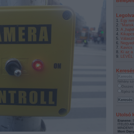
Belépé
Legolva
Egy ren
"Marisk
A „hajl
Kikapcs
Választ
Negyed
Kavics
Ki az a
LEVÉL
Keresé
Néhány sz
Összes 
Egész ki
Utolsó
Eranene:
S
ITELED A
MINDEN!!!
Moni Dany