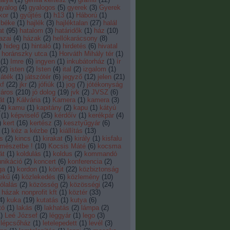
gyalog
(
4
)
gyalogos
(
5
)
gyerek
(
3
)
Gyerek
kor
(
1
)
gyűjtés
(
1
)
h13
(
1
)
Háború
(
1
)
 béke
(
1
)
hajlék
(
3
)
hajléktalan
(
27
)
halál
at
(
95
)
hatalom
(
3
)
határidők
(
1
)
ház
(
10
)
azai
(
4
)
házak
(
2
)
hellókarácsony
(
8
)
)
hideg
(
1
)
hintaló
(
1
)
hirdetés
(
6
)
hivatal
horánszky utca
(
1
)
Horváth Mihály tér
(
1
)
(
1
)
Imre
(
6
)
ingyen
(
1
)
inkubátorház
(
1
)
ír
(
2
)
isten
(
2
)
Isten
(
4
)
ital
(
2
)
izgalom
(
1
)
játék
(
1
)
játszótér
(
6
)
jegyző
(
12
)
jelen
(
21
)
kf
(
22
)
jkr
(
2
)
jófiúk
(
1
)
jog
(
7
)
jótékonyság
város
(
210
)
jó dolog
(
19
)
jvk
(
2
)
JVSZ
(
6
)
át
(
1
)
Kálvária
(
1
)
Kamera
(
1
)
kamera
(
3
)
(
4
)
kamu
(
1
)
kapitány
(
2
)
kapu
(
1
)
kátyú
(
1
)
képviselő
(
25
)
kérdőív
(
1
)
kerékpár
(
4
)
)
kert
(
16
)
kertész
(
3
)
kesztyűgyár
(
6
)
(
1
)
kéz a kézbe
(
1
)
kiállítás
(
13
)
s
(
2
)
kincs
(
1
)
kirakat
(
5
)
király
(
1
)
kisfalu
rmészetbe !
(
10
)
Kocsis Máté
(
6
)
kocsma
át
(
1
)
koldulás
(
1
)
koldus
(
2
)
kommandó
nikáció
(
2
)
koncert
(
6
)
konferencia
(
2
)
ga
(
1
)
kordon
(
1
)
körút
(
22
)
közbiztonság
ekű
(
4
)
közlekedés
(
6
)
közlemény
(
10
)
lalás
(
2
)
közösség
(
2
)
közösségi
(
24
)
házak nonprofit kft
(
1
)
köztér
(
33
)
4
)
kuka
(
19
)
kutatás
(
1
)
kutya
(
6
)
tó
(
1
)
lakás
(
8
)
lakhatás
(
2
)
lámpa
(
2
)
1
)
Leé József
(
2
)
léggyár
(
1
)
lego
(
3
)
lépcsőház
(
1
)
letelepedett
(
1
)
levél
(
3
)