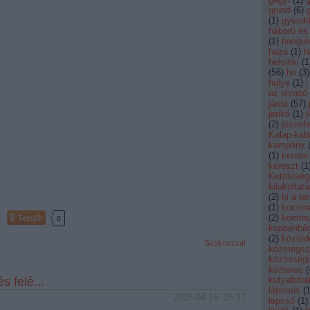
grund
(
6
)
(
1
)
gyerek
háború és
(
1
)
hangul
haza
(
1
)
h
helsinki
(
1
(
56
)
hó
(
3
)
hülye
(
1
)
i
az olvasó
járda
(
57
)
jerikó
(
1
)
j
(
2
)
józsef
Kalap-kab
kampány
(
1
)
kender
kereszt
(
1
Kettősség
kilakoltatá
(
2
)
ki a te
(
1
)
kocsm
(
2
)
kommu
Tetszik
0
koppenhá
(
2
)
közérd
Szólj hozzá!
közmegszó
közösségi 
közteres
(
s felé...
kutyafutta
látomás
(
2015.04.16. 15:17
lépcső
(
1
)