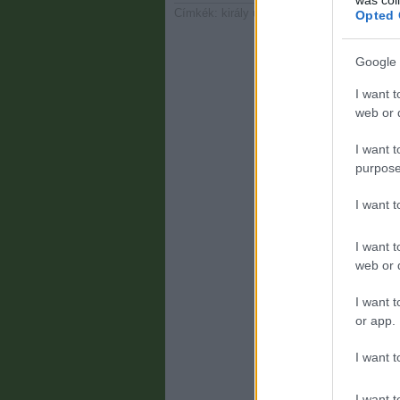
Címkék:
király
új lap
kéz a kézbe
Opted 
Google 
I want t
web or d
I want t
purpose
I want 
I want t
web or d
I want t
or app.
I want t
I want t