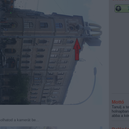
Mottó
Tanulj a t
holnapban
abba a kér
olhatod a kamerát be...