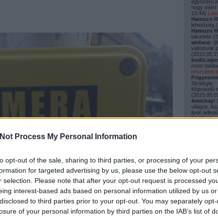
egyszerű p
hogy miért 
13:44
)
Lak
Hamuzo H
lehetőség
(
Hamuzo H
takaritás
(
2
airdace:
@b
váltottunk 
(
2015.05.19
bodis.lajo
most talál
részvételi k
Frigyesme
Stratégia: 
Képviselő-te
(
2015.05.03
Amichay:
B
világos. Az
ilyen jelle
04:11
)
Úton 
kovácspét
Szaros ün
Not Process My Personal Information
zcsilla:
Szi
természetes
upcy.blog.h
(
2015.01.15
to opt-out of the sale, sharing to third parties, or processing of your per
Utolsó 20
formation for targeted advertising by us, please use the below opt-out s
r selection. Please note that after your opt-out request is processed y
Közmeg
eing interest-based ads based on personal information utilized by us or
a drog
(
5
)
közérdekű 
disclosed to third parties prior to your opt-out. You may separately opt-
közmegszó
losure of your personal information by third parties on the IAB’s list of