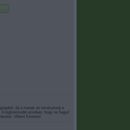
egnapból, élj a mának és reménykedj a
. A legfontosabb azonban, hogy ne hagyd
dezést. /Albert Einstein/