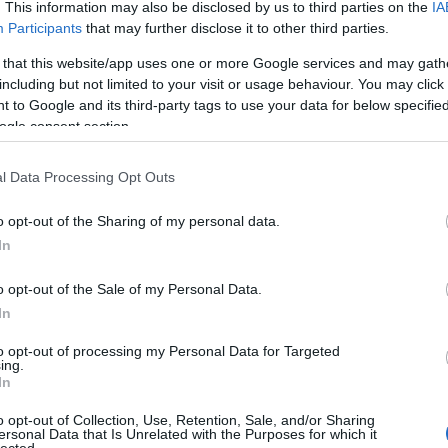
. This information may also be disclosed by us to third parties on the
IA
Negyede
Participants
that may further disclose it to other third parties.
*corvin ne
*csarnokn
*ganz neg
 that this website/app uses one or more Google services and may gath
*józsefvár
including but not limited to your visit or usage behaviour. You may click 
*kerepesi 
*magdolna
 to Google and its third-party tags to use your data for below specifi
*népszính
*orczy ne
ogle consent section.
*palotaneg
*százados 
*szigony 
*tisztviselő
l Data Processing Opt Outs
Hol lehet
o opt-out of the Sharing of my personal data.
ost van kikapcsolható.
freskós k
In
jó beülős h
meg, hogy ők követték volna el - de náluk sosem lehet
képviselőt
közvilágítá
reggeliző h
o opt-out of the Sale of my Personal Data.
zöld palacs
In
Kerület
Tetszik
0
to opt-out of processing my Personal Data for Targeted
A Palotane
ing.
A nyóc ké
In
Bródy 17
Szólj hozzá!
CaPE
Gyulai Pál 
o opt-out of Collection, Use, Retention, Sale, and/or Sharing
Horánszky
Józsefváro
ersonal Data that Is Unrelated with the Purposes for which it
Kálvária tér
lected.