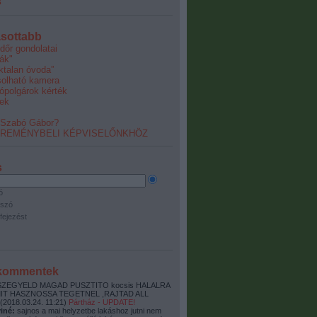
s
sottabb
dőr gondolatai
ák"
éktalan óvoda”
olható kamera
ópolgárok kérték
ek
 Szabó Gábor?
 REMÉNYBELI KÉPVISELŐNKHÖZ
s
ó
szó
fejezést
 kommentek
ZEGYELD MAGAD PUSZTITO kocsis HALALRA
MIT HASZNOSSA TEGETNEL ,RAJTAD ALL
(
2018.03.24. 11:21
)
Pártház - UPDATE!
iné:
sajnos a mai helyzetbe lakáshoz jutni nem