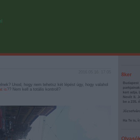
el
2016.05.16. 17:05
8ker
Budapest 
parkjainak
t is
?? Nem kell a totális kontroll?
kert adja.
Nevét II. 
be a 235. é
Józsefváro
Ha Te is, í
Olvasó