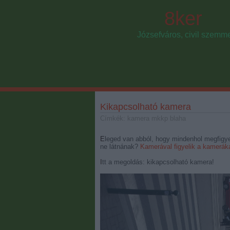
8ker
Józsefváros, civil szemm
Kikapcsolható kamera
Címkék:
kamera
mkkp
blaha
Eleged van abból, hogy mindenhol megfigyelnek? Unod, hogy nem tehetsz két lépést úgy, hogy valahol
ne látnának?
Kamerával figyelik a kameráka
Itt a megoldás: kikapcsolható kamera!