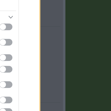
zottság
egyed
terem
ály
ai emlékezés
!
 utca
blogok
 - Kőbánya
Száksz
anno
Belváros
ád
ületek
estet!
gok
s
osban
apest
blog