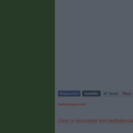
budahazygusztav
Úton a részvételi kerületfejleszté