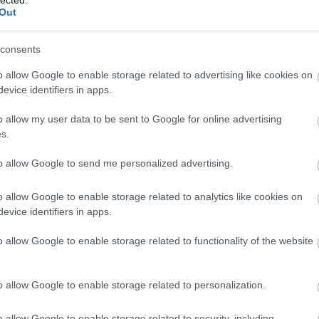
Központi Bi
2015.05.11. 21:36
Out
Magdolnan
Martsa Mű
Mágnásfert
Práter utc
consents
Sok jó séta
Teleki tér
Vajda Péter
o allow Google to enable storage related to advertising like cookies on
evice identifiers in apps.
Városi 
10ker blog
o allow my user data to be sent to Google for online advertising
Budapest 
Budapest 
s.
Budapest, 
Böske Brig
Fővárosi
to allow Google to send me personalized advertising.
II. kerület
Köztér
Lakatlan ép
Lásd Budap
o allow Google to enable storage related to analytics like cookies on
Retkes dol
Terézváro
evice identifiers in apps.
Urbanista
Városjáró
Városképp
o allow Google to enable storage related to functionality of the website
XII. kerület
Zöld a vár
forrás:bud
Óbuda
Újpest
XV.kerületi 
o allow Google to enable storage related to personalization.
Címkék
o allow Google to enable storage related to security, including