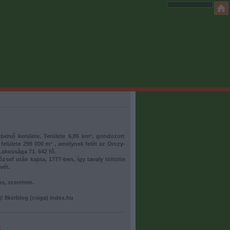
belső kerülete. Területe 6,85 km², gondozott
 felülete 299 000 m² , amelynek felét az Orczy-
 Lakossága 71. 642 fő.
József után kapta, 1777-ben, így tavaly töltötte
vét.
s, szeretem.
rj! 8kerblog (csiga) index.hu
k