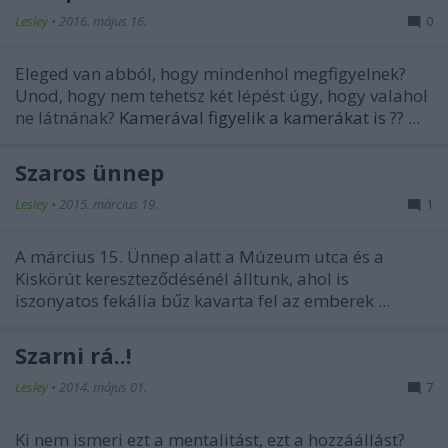
Lesley
•
2016. május 16.
0
Eleged van abból, hogy mindenhol megfigyelnek?
Unod, hogy nem tehetsz két lépést úgy, hogy valahol
ne látnának?
Kamerával figyelik a kamerákat is
?? ...
Szaros ünnep
Lesley
•
2015. március 19.
1
A március 15. Ünnep alatt a Múzeum utca és a
Kiskörút kereszteződésénél álltunk, ahol is
iszonyatos fekália bűz kavarta fel az emberek ...
Szarni rá..!
Lesley
•
2014. május 01.
7
Ki nem ismeri ezt a mentalitást, ezt a hozzáállást?