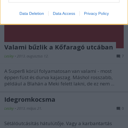
Data Deletion
Data Access
Privacy Policy
Valami bűzlik a Kőfaragó utcában
Lesley
•
2013. augusztus 12.
7
A Super8 körül folyamatosan van valami - most
éppen füst és durva kajaszag. Máshol rosszabb,
például a Blahán a Meki felett lakni, de ez nem ...
Idegromkocsma
Lesley
•
2013. május 21.
0
Sétálóutcásítás hátulütője. Vagy a karbantartás