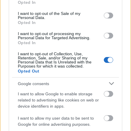
Opted In
use your data for below specified purposes in below Google
Választópolgárok kérték
consent section.
I want to opt-out of the Sale of my
Personal Data.
Opted In
Lesley
•
2014. február 19.
7
I want to opt-out of processing my
Nyakunkon a választás, ilyenkor minden
Personal Data for Targeted Advertising.
Opted In
megoldódik nagyon hamar. Félelmetesen gyorsan.
Szinte hihetetlen.
I want to opt-out of Collection, Use,
Ezért is gondoltam arra, hogy segítve a ...
Retention, Sale, and/or Sharing of my
Personal Data that Is Unrelated with the
Purposes for which it was collected.
Opted Out
Kavics
Lesley
•
2014. február 15.
13
Google consents
I want to allow Google to enable storage
Annyira szeretem ezt az időszakot - ami sajnos csak
related to advertising like cookies on web or
négy évente van -, a
Választás Évét
, hiszen ilyenkor
device identifiers in apps.
fejeződik be
minden
felújítás, ilyenkor ...
I want to allow my user data to be sent to
Google for online advertising purposes.