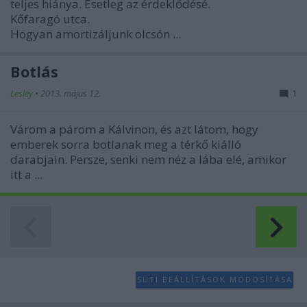
teljes hiánya. Esetleg az érdeklődésé.
Kőfaragó utca.
Hogyan amortizáljunk olcsón ...
Botlás
Lesley
•
2013. május 12.
1
Várom a párom a Kálvinon, és azt látom, hogy
emberek sorra botlanak meg a térkő kiálló
darabjain. Persze, senki nem néz a lába elé, amikor
itt a ...
SÜTI BEÁLLÍTÁSOK MÓDOSÍTÁSA