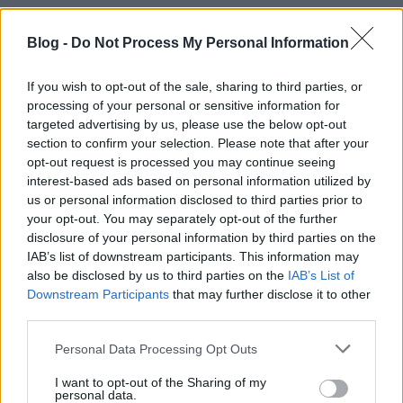
Elég csak szétnézni az országban, mindenhonnan ez
köszön vissza - persze, tisztelet a ...
Blog -
Do Not Process My Personal Information
Érted zajongunk
If you wish to opt-out of the sale, sharing to third parties, or
processing of your personal or sensitive information for
Lesley
•
2014. március 08.
1
targeted advertising by us, please use the below opt-out
section to confirm your selection. Please note that after your
Nem azért, mert választások lesznek! Kb. ez jön le a
opt-out request is processed you may continue seeing
BKK kommunikációjából, tekintve a múltkori,
interest-based ads based on personal information utilized by
éjszakai útfelbontást és újraaszfaltozást
és ...
us or personal information disclosed to third parties prior to
your opt-out. You may separately opt-out of the further
disclosure of your personal information by third parties on the
IAB’s list of downstream participants. This information may
also be disclosed by us to third parties on the
IAB’s List of
Downstream Participants
that may further disclose it to other
third parties.
Please note that this website/app uses one or more Google
Personal Data Processing Opt Outs
services and may gather and store information including but
not limited to your visit or usage behaviour. You may click to
I want to opt-out of the Sharing of my
personal data.
grant or deny consent to Google and its third-party tags to