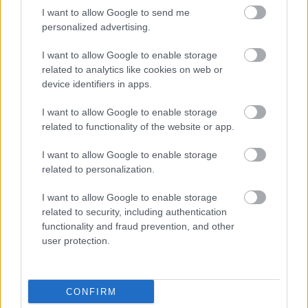
Mikor szabad, mikor nem…
I want to allow Google to send me
Lesley
•
2013. november 01.
2
personalized advertising.
I want to allow Google to enable storage
Azt már megszoktuk, hogy a Nemzeti
related to analytics like cookies on web or
Együttműködés Rendszerében vannak az egyenlők
device identifiers in apps.
és az
egyenlőbbek
, mégis, mikor szembesülünk
ezzel a ...
I want to allow Google to enable storage
related to functionality of the website or app.
I want to allow Google to enable storage
related to personalization.
I want to allow Google to enable storage
related to security, including authentication
functionality and fraud prevention, and other
user protection.
CONFIRM