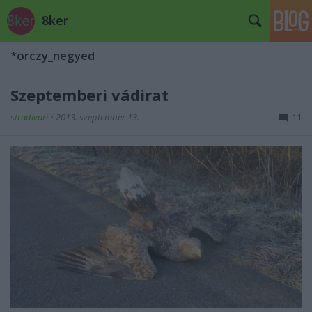
8ker
*orczy_negyed
Szeptemberi vádirat
stradivari
•
2013. szeptember 13.
11