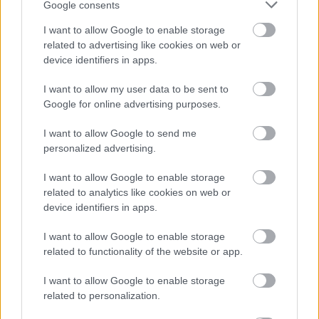
Google consents
I want to allow Google to enable storage
related to advertising like cookies on web or
device identifiers in apps.
I want to allow my user data to be sent to
Google for online advertising purposes.
I want to allow Google to send me
personalized advertising.
I want to allow Google to enable storage
related to analytics like cookies on web or
device identifiers in apps.
I want to allow Google to enable storage
related to functionality of the website or app.
(Az írásban szereplő madár nem azonos a képen
láthatóval)
I want to allow Google to enable storage
Kibírtam volna ásványvíz nélkül, de túl azon, hogy a
related to personalization.
szomszédban fúrtak, egy ...