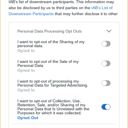
IAB’s list of downstream participants. This information may
also be disclosed by us to third parties on the
IAB’s List of
Downstream Participants
that may further disclose it to other
third parties.
Please note that this website/app uses one or more Google
Personal Data Processing Opt Outs
services and may gather and store information including but
not limited to your visit or usage behaviour. You may click to
I want to opt-out of the Sharing of my
personal data.
grant or deny consent to Google and its third-party tags to
Opted In
use your data for below specified purposes in below Google
consent section.
I want to opt-out of the Sale of my
Personal Data.
A fenti kép nem a Kossuth téren készült, ez év
Opted In
februárjának szökőnapján, amikor 78 fát és 480
négyzetméternyi cserjét irtottak ki hajnalban, ...
I want to opt-out of processing my
Personal Data for Targeted Advertising.
Opted In
Forradalom
I want to opt-out of Collection, Use,
Retention, Sale, and/or Sharing of my
stradivari
•
2012. február 18.
2
Personal Data that Is Unrelated with the
Purposes for which it was collected.
Opted Out