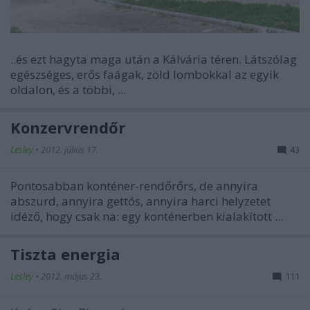
..és ezt hagyta maga után a Kálvária téren. Látszólag
egészséges, erős faágak, zöld lombokkal az egyik
oldalon, és a többi, ...
Konzervrendőr
Lesley
•
2012. július 17.
43
Pontosabban konténer-rendőrőrs, de annyira
abszurd, annyira gettós, annyira harci helyzetet
idéző, hogy csak na: egy konténerben kialakított ...
Tiszta energia
Lesley
•
2012. május 23.
111