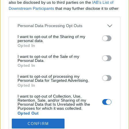
also be disclosed by us to third parties on the
IAB’s List of
...
Downstream Participants
that may further disclose it to other
third parties.
Félidő
Please note that this website/app uses one or more Google
Personal Data Processing Opt Outs
services and may gather and store information including but
Lesley
•
2012. október 03.
6
not limited to your visit or usage behaviour. You may click to
I want to opt-out of the Sharing of my
personal data.
grant or deny consent to Google and its third-party tags to
Pont két éve voltak a választások, amikor is
Opted In
use your data for below specified purposes in below Google
hatalomra került a jelenlegi csapat. És Kocsis Máté,
consent section.
I want to opt-out of the Sale of my
dr. lett ismét a vezetője e kerületnek. Ezért ...
Personal Data.
Opted In
Kerületi börtön 2013
I want to opt-out of processing my
Personal Data for Targeted Advertising.
Lesley
•
2011. szeptember 19.
3
Opted In
I want to opt-out of Collection, Use,
Az a jó a kampányban, hogy mindenki kirakja az
Retention, Sale, and/or Sharing of my
Personal Data that Is Unrelated with the
elképzeléseit. Így tett az
MKKP
is, börtönné
Purposes for which it was collected.
változtatva egy évek óta elhagyott újságosbódét.
Opted Out
...
CONFIRM
Google consents