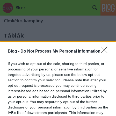
8ker
Címkék
»
kampány
Táblák
Lesley
•
2013. június 08.
4
Blog -
Do Not Process My Personal Information
Úgy tűnik, felesleges pénzkidobásnak vagyunk ismét
tanúi. Nem, nem a polgármester
gyalázatos
If you wish to opt-out of the sale, sharing to third parties, or
viselkedéséről
van most szó, de az is megér egy ...
processing of your personal or sensitive information for
targeted advertising by us, please use the below opt-out
section to confirm your selection. Please note that after your
Tünti
opt-out request is processed you may continue seeing
Lesley
•
2012. november 13.
0
interest-based ads based on personal information utilized by
us or personal information disclosed to third parties prior to
your opt-out. You may separately opt-out of the further
Olyan aranyos szó, nem? Bájos, pontosabban, de
disclosure of your personal information by third parties on the
szerintem ez fejezi ki leginkább az eseményt, ami a
IAB’s list of downstream participants. This information may
polgármester lemondásának napján történik. Hogy