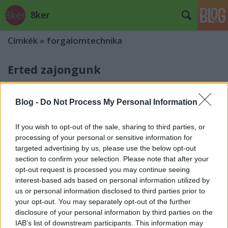
8ker
Címkék
»
forgalomtechnika
Érted zajongunk
Lesley
•
2014. március 08.
1
Blog -
Do Not Process My Personal Information
Nem azért, mert választások lesznek! Kb. ez jön le a
BKK kommunikációjából, tekintve a múltkori,
If you wish to opt-out of the sale, sharing to third parties, or
éjszakai útfelbontást és újraaszfaltozást
és ...
processing of your personal or sensitive information for
targeted advertising by us, please use the below opt-out
section to confirm your selection. Please note that after your
Kukásautó
opt-out request is processed you may continue seeing
Lesley
•
2013. november 11.
10
interest-based ads based on personal information utilized by
us or personal information disclosed to third parties prior to
your opt-out. You may separately opt-out of the further
Olyan nem nagyon van a világban, amikor egy-egy
disclosure of your personal information by third parties on the
intézkedés mindenkinek - de tényleg,
mindenkinek
-
IAB’s list of downstream participants. This information may
megfelelne. Olyant meg nem láttam, amikor
ilyenre