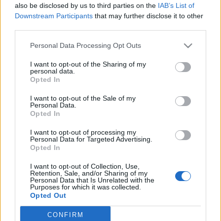
also be disclosed by us to third parties on the
IAB’s List of
...
Downstream Participants
that may further disclose it to other
third parties.
Figyejjé!
Please note that this website/app uses one or more Google
Personal Data Processing Opt Outs
Lesley
•
2012. szeptember 26.
96
services and may gather and store information including but
not limited to your visit or usage behaviour. You may click to
I want to opt-out of the Sharing of my
personal data.
grant or deny consent to Google and its third-party tags to
A gyalogosoknak nem kell KRESZ-t tanulni, abból
Opted In
use your data for below specified purposes in below Google
vizsgát tenni, mégis vonatkoznak rá a szabályok, és
consent section.
I want to opt-out of the Sale of my
be is tartják - már csak saját jól felfogott ...
Personal Data.
Opted In
Felemás fogadtatású forgalmi
I want to opt-out of processing my
Personal Data for Targeted Advertising.
felfordulások palotanegyedileg
Opted In
airdace
•
2012. március 25.
36
I want to opt-out of Collection, Use,
Retention, Sale, and/or Sharing of my
Personal Data that Is Unrelated with the
Szerdán ismét egy forró lakossági fórumot élhettek
Purposes for which it was collected.
át a palotanegyediek, a téma ezúttal a forgalmi rend
Opted Out
felülvizsgálata volt. Azt már ...
CONFIRM
Google consents