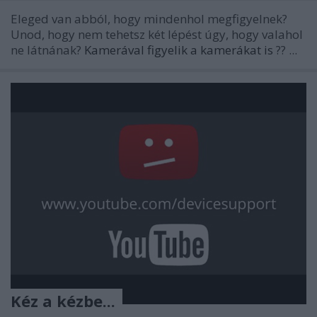
Eleged van abból, hogy mindenhol megfigyelnek?
Unod, hogy nem tehetsz két lépést úgy, hogy valahol
ne látnának?
Kamerával figyelik a kamerákat is
?? ...
Kéz a kézbe...