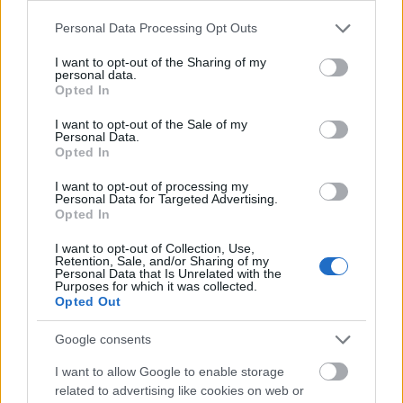
Please note that this website/app uses one or more Google
Personal Data Processing Opt Outs
Még dolgom van
services and may gather and store information including but
még kell, hogy addig éljek
not limited to your visit or usage behaviour. You may click to
I want to opt-out of the Sharing of my
personal data.
még fázom itt
grant or deny consent to Google and its third-party tags to
Opted In
és félek köztetek
use your data for below specified purposes in below Google
consent section.
Még lesz idő
I want to opt-out of the Sale of my
Personal Data.
még jó lenne megérnem
Opted In
még itt ...
I want to opt-out of processing my
Personal Data for Targeted Advertising.
Szaros ünnep
Opted In
Lesley
•
2015. március 19.
1
I want to opt-out of Collection, Use,
Retention, Sale, and/or Sharing of my
Personal Data that Is Unrelated with the
A március 15. Ünnep alatt a Múzeum utca és a
Purposes for which it was collected.
Opted Out
Kiskörút kereszteződésénél álltunk, ahol is
iszonyatos fekália bűz kavarta fel az emberek ...
Google consents
Zavaros
I want to allow Google to enable storage
related to advertising like cookies on web or