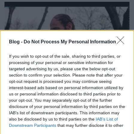
Blog -
Do Not Process My Personal Information
If you wish to opt-out of the sale, sharing to third parties, or
processing of your personal or sensitive information for
targeted advertising by us, please use the below opt-out
section to confirm your selection. Please note that after your
opt-out request is processed you may continue seeing
interest-based ads based on personal information utilized by
Leé József - Rejtő Gábor: Még, már,
us or personal information disclosed to third parties prior to
your opt-out. You may separately opt-out of the further
majd
disclosure of your personal information by third parties on the
budahazygusztav
IAB’s list of downstream participants. This information may
•
2015. április 09.
0
also be disclosed by us to third parties on the
IAB’s List of
Downstream Participants
that may further disclose it to other
third parties.