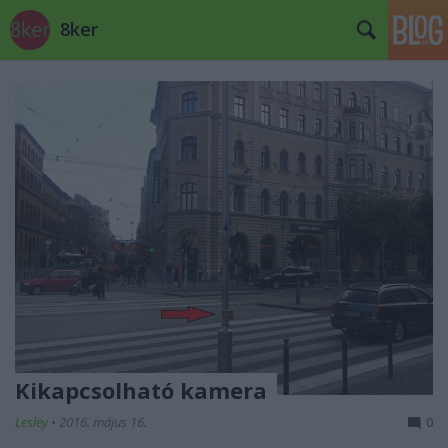
8ker
Kikapcsolható kamera
Lesley
•
2016. május 16.
0