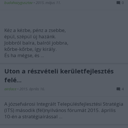
budahazygusztav
•
2015. május 11.
0
Kéz a kézbe, pénz a zsebbe,
épül, szépül új hazánk.
Jobbról balra, balról jobbra,
kőrbe-kőrbe, így király.
És ha mégse, és ...
Úton a részvételi kerületfejlesztés
felé...
airdace
•
2015. április 16.
4
A józsefvárosi Integrált Településfejlesztési Stratégia
(ITS) második (fél)nyilvános fórumát 2015. április
10-én a stratégiaírással ...