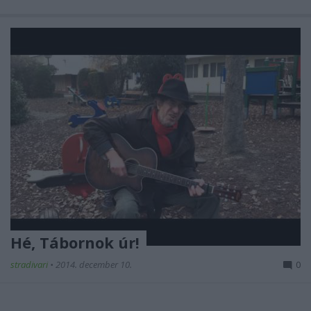
Hé, Tábornok úr!
stradivari
•
2014. december 10.
0