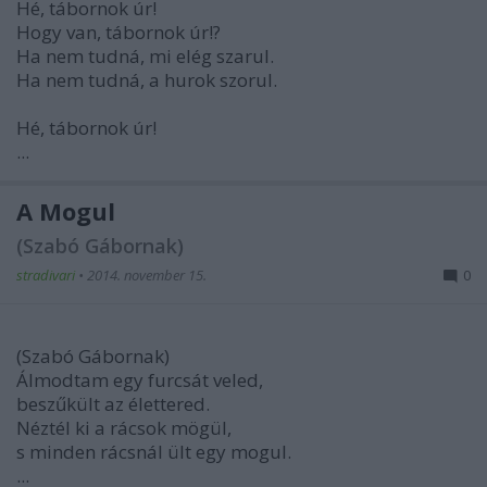
Hé, tábornok úr!
Hogy van, tábornok úr!?
Ha nem tudná, mi elég szarul.
Ha nem tudná, a hurok szorul.
Hé, tábornok úr!
...
A Mogul
(Szabó Gábornak)
stradivari
•
2014. november 15.
0
(Szabó Gábornak)
Álmodtam egy furcsát veled,
beszűkült az élettered.
Néztél ki a rácsok mögül,
s minden rácsnál ült egy mogul.
...