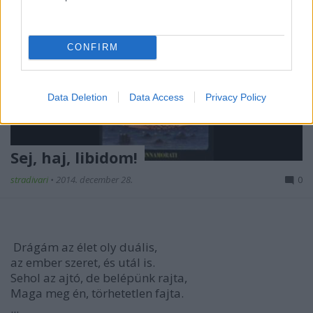
CONFIRM
Data Deletion
Data Access
Privacy Policy
Sej, haj, libidom!
stradivari
•
2014. december 28.
0
Drágám az élet oly duális,
az ember szeret, és utál is.
Sehol az ajtó, de belépünk rajta,
Maga meg én, törhetetlen fajta.
...