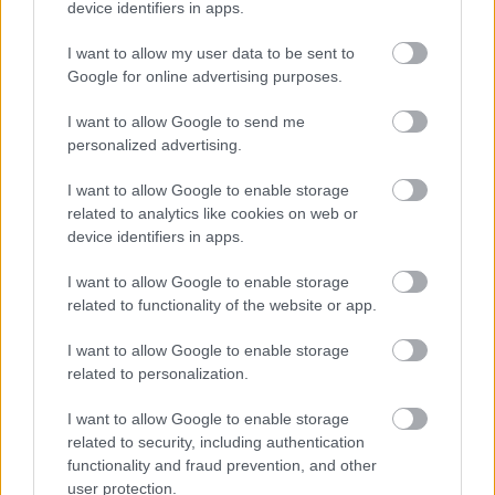
Lesley
•
2015. február 19.
0
device identifiers in apps.
I want to allow my user data to be sent to
Nagyon megy a mellébeszélés, az kiderül a lenti
Google for online advertising purposes.
levélváltásból. A probléma görgetve van,
megoldásra látszat-párbeszéd, lakossági fórum - és
I want to allow Google to send me
...
personalized advertising.
I want to allow Google to enable storage
Választási plakátmaradvány
related to analytics like cookies on web or
device identifiers in apps.
Lesley
•
2015. január 22.
0
I want to allow Google to enable storage
Sok helyen látni még plakátokat a régebbi választási
related to functionality of the website or app.
időszakból - azért lehet ez, mert nem volt
rendes
törvény 2010 előtt, ami alapján ...
I want to allow Google to enable storage
related to personalization.
I want to allow Google to enable storage
related to security, including authentication
functionality and fraud prevention, and other
user protection.