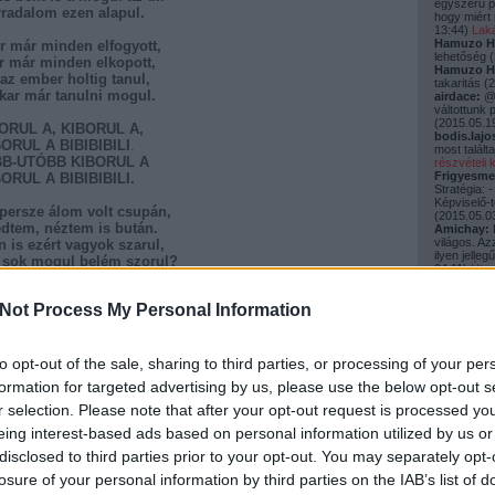
egyszerű p
rradalom ezen alapul.
hogy miért 
13:44
)
Lak
Hamuzo H
or már minden elfogyott,
lehetőség
(
r már minden elkopott,
Hamuzo H
 az ember holtig tanul,
takaritás
(
2
kar már tanulni mogul.
airdace:
@b
váltottunk 
(
2015.05.19
BORUL A, KIBORUL A,
bodis.lajo
ORUL A BIBIBIBILI
.
most talál
B-UTÓBB KIBORUL A
részvételi k
Frigyesme
ORUL A BIBIBIBILI.
Stratégia: 
Képviselő-te
 persze álom volt csupán,
(
2015.05.03
edtem, néztem is bután.
Amichay:
B
világos. Az
n is ezért vagyok szarul,
ilyen jelle
a sok mogul belém szorul?
04:11
)
Úton 
kovácspét
rtam, hogy elmondja neked,
Szaros ün
Not Process My Personal Information
zcsilla:
Szi
tam egy furcsát veled.
természetes
él ki a rácsok mögül,
upcy.blog.h
 rám a mogulok közül..
(
2015.01.15
to opt-out of the sale, sharing to third parties, or processing of your per
Utolsó 20
BORUL A, KIBORUL A,
formation for targeted advertising by us, please use the below opt-out s
BORUL A BIBIBIBILI
r selection. Please note that after your opt-out request is processed y
B-UTÓBB KIBORUL A,
Közmeg
BORUL A BIBIBIBILI
eing interest-based ads based on personal information utilized by us or
a drog
(
5
)
közérdekű 
disclosed to third parties prior to your opt-out. You may separately opt-
közmegszó
losure of your personal information by third parties on the IAB’s list of