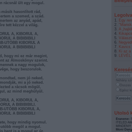
Belépé
n rácsnál ült egy mogul.
k-másik hasonlított rád,
Legolva
rtem a szemed, a szád.
Egy ren
ertem az anyád, apád,
"Marisk
re tett kézzel a világ.
A „hajl
Kikapcs
BORUL A, KIBORUL A,
Választ
BORUL A BIBIBIBILI
Negyed
B-UTÓBB KIBORUL A
Kavics
BORUL A BIBIBIBILI
Ki az a
LEVÉL
ed, hogy mi ez már megint,
lent az Álmoskönyv szerint.
mennek a nagy mogulok,
 vége, hogy beszorulok.
Keresé
s mondtad, nem jó neked,
Néhány sz
ondják, mi a jó neked.
Összes 
dezted a rácsok mögül,
Egész ki
gul, az mind meghülyül.
BORUL A, KIBORUL A,
ORUL A BIBIBIBILI.
B-UTÓBB KIBORUL A,
Utolsó
BORUL A BIBIBIBILI
Eranene:
S
ete, hogy mindig nyomul.
ITELED A
MINDEN!!!
-utóbb megöl a mogul.
Moni Dany
is bent is a mogul az úr.