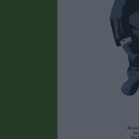
Álmo
bes
Nézt