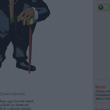
Mottó
Tanulj a t
(Szabó Gábornak)
holnapban
abba a kér
dtam egy furcsát veled,
zűkült az élettered.
él ki a rácsok mögül,