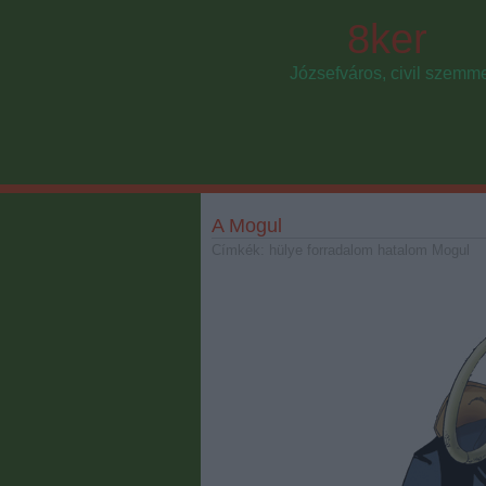
8ker
Józsefváros, civil szemm
A Mogul
Címkék:
hülye
forradalom
hatalom
Mogul