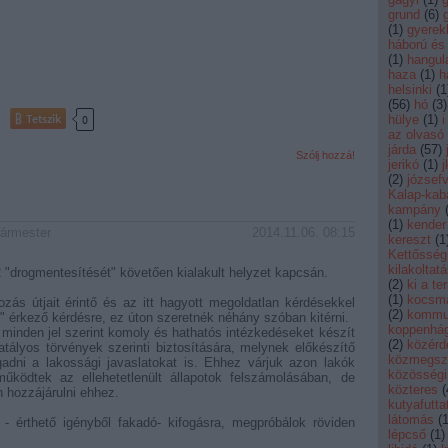
grund
(
6
)
(
1
)
gyerek
háború és
(
1
)
hangul
haza
(
1
)
h
helsinki
(
1
(
56
)
hó
(
3
)
Tetszik
0
hülye
(
1
)
i
az olvasó
járda
(
57
)
Szólj hozzá!
jerikó
(
1
)
j
(
2
)
józsef
Kalap-kab
kampány
(
1
)
kender
gármester
2014.11.06. 08:15
kereszt
(
1
Kettősség
kilakoltatá
 "drogmentesítését" követően kialakult helyzet kapcsán.
(
2
)
ki a te
(
1
)
kocsm
(
2
)
kommu
 érkező kérdésre, ez úton szeretnék néhány szóban kitérni.
koppenhá
minden jel szerint komoly és hathatós intézkedéseket készít
(
2
)
közérd
atályos törvények szerinti biztosítására, melynek előkészítő
közmegszó
gadni a lakossági javaslatokat is. Ehhez várjuk azon lakók
közösségi 
űködtek az ellehetetlenült állapotok felszámolásában, de
közteres
(
 hozzájárulni ehhez.
kutyafutta
látomás
(
lépcső
(
1
)