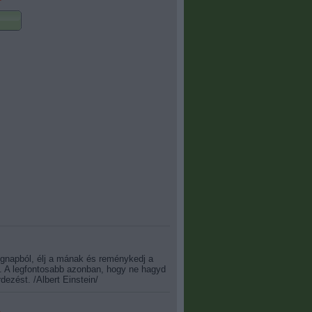
egnapból, élj a mának és reménykedj a
. A legfontosabb azonban, hogy ne hagyd
dezést. /Albert Einstein/