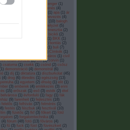
áz
(
20
)
56
(
3
)
8.tenger
(
3
)
8. tenger
(
1
)
ertv
(
13
)
adomány
(
1
)
agymenés
(
4
)
Albánia
(
1
)
aluljáró
(
1
)
anya
(
1
)
apa
(
1
)
ár
)
átépítés
(
45
)
átmenő
(
1
)
átnevezés
(
4
)
automata
(
1
)
AVM
(
1
)
baleset
(
10
)
balogh
ven
(
1
)
benga
(
1
)
bér-lakás-helyzet
(
5
)
órum
(
3
)
Berlin fal
(
1
)
bérlői amnesztia
(
2
)
ó
(
3
)
beton
(
3
)
bevándorló
(
1
)
bicikli
(
2
)
bírság
(
9
)
Bizottság
(
1
)
bkk
(
1
)
BKK
(
1
)
aha
(
30
)
bocsánat
(
1
)
bolt
(
11
)
bontás
(
2
)
)
bubi
(
1
)
BUBI
(
1
)
budapest
(
1
)
buli
(
7
)
elsius
(
1
)
cetli
(
2
)
cigány
(
13
)
Címkék
(
1
)
civilek
(
3
)
civilfórum
(
4
)
civilváros
(
1
)
civil
civil fórum sorozat
(
2
)
cm
(
1
)
corvin
(
1
)
3
)
csatorna
(
1
)
csekk
(
1
)
csönd
(
2
)
csősz
(
1
)
demonstráció
(
4
)
demonstrál
(
6
)
ió
(
1
)
díj
(
1
)
diktatúra
(
1
)
díszburkolat
(
45
)
s
(
4
)
drog
(
6
)
ébredés
(
1
)
egészség
(
13
)
yenruha
(
1
)
egyetem
(
2
)
éhség
(
1
)
elit
(
1
)
mber
(
3
)
emberek
(
4
)
emlékezés
(
3
)
enni
zés
(
15
)
erőszak
(
1
)
eső
(
3
)
esték
(
2
)
étel
 belvárosa
(
1
)
évforduló
(
1
)
fagy
(
1
)
fák
mház
(
9
)
farenheit
(
1
)
fejlesztés
(
18
)
)
felelős
(
1
)
felhívás
(
37
)
felmérés
(
1
)
38
)
festés
(
2
)
fészbuk
(
4
)
fesztivál
(
10
)
film
(
8
)
fizetős
(
2
)
fkf
(
3
)
főkert
(
1
)
föld
orgalom
(
2
)
forgalomtechnika
(
4
)
m
(
4
)
fórum
(
48
)
fotó
(
13
)
főváros
(
4
)
(
1
)
fű
(
3
)
fuck
(
1
)
füst
(
2
)
füvészkert
(
2
)
álya
(
1
)
gerilla kertész
(
4
)
graffiti
(
12
)