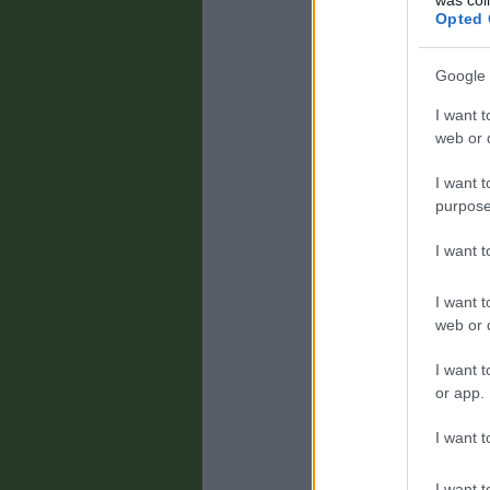
Opted 
Google 
I want t
web or d
m
egy
I want t
purpose
egy
I want 
I want t
N
web or d
I want t
or app.
Ne
I want t
I want t