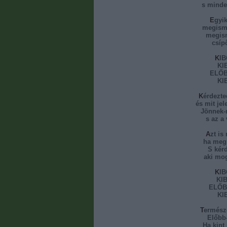
s minde
Egyi
megisme
megism
csípő
KI
KI
ELŐB
KI
Kérdezt
és mit je
Jönnek-
s az a
Azt i
ha megm
S kér
aki mo
KI
KIB
ELŐB
KI
Termész
Előbb
Ha kint 