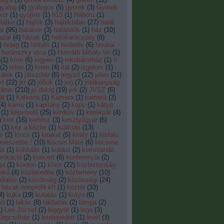
gyalog
(
4
)
gyalogos
(
5
)
gyerek
(
3
)
Gyerek
kor
(
1
)
gyűjtés
(
1
)
h13
(
1
)
Háború
(
1
)
 béke
(
1
)
hajlék
(
3
)
hajléktalan
(
27
)
halál
at
(
95
)
hatalom
(
3
)
határidők
(
1
)
ház
(
10
)
azai
(
4
)
házak
(
2
)
hellókarácsony
(
8
)
)
hideg
(
1
)
hintaló
(
1
)
hirdetés
(
6
)
hivatal
horánszky utca
(
1
)
Horváth Mihály tér
(
1
)
(
1
)
Imre
(
6
)
ingyen
(
1
)
inkubátorház
(
1
)
ír
(
2
)
isten
(
2
)
Isten
(
4
)
ital
(
2
)
izgalom
(
1
)
játék
(
1
)
játszótér
(
6
)
jegyző
(
12
)
jelen
(
21
)
kf
(
22
)
jkr
(
2
)
jófiúk
(
1
)
jog
(
7
)
jótékonyság
város
(
210
)
jó dolog
(
19
)
jvk
(
2
)
JVSZ
(
6
)
át
(
1
)
Kálvária
(
1
)
Kamera
(
1
)
kamera
(
3
)
(
4
)
kamu
(
1
)
kapitány
(
2
)
kapu
(
1
)
kátyú
(
1
)
képviselő
(
25
)
kérdőív
(
1
)
kerékpár
(
4
)
)
kert
(
16
)
kertész
(
3
)
kesztyűgyár
(
6
)
(
1
)
kéz a kézbe
(
1
)
kiállítás
(
13
)
s
(
2
)
kincs
(
1
)
kirakat
(
5
)
király
(
1
)
kisfalu
rmészetbe !
(
10
)
Kocsis Máté
(
6
)
kocsma
át
(
1
)
koldulás
(
1
)
koldus
(
2
)
kommandó
nikáció
(
2
)
koncert
(
6
)
konferencia
(
2
)
ga
(
1
)
kordon
(
1
)
körút
(
22
)
közbiztonság
ekű
(
4
)
közlekedés
(
6
)
közlemény
(
10
)
lalás
(
2
)
közösség
(
2
)
közösségi
(
24
)
házak nonprofit kft
(
1
)
köztér
(
33
)
4
)
kuka
(
19
)
kutatás
(
1
)
kutya
(
6
)
tó
(
1
)
lakás
(
8
)
lakhatás
(
2
)
lámpa
(
2
)
1
)
Leé József
(
2
)
léggyár
(
1
)
lego
(
3
)
lépcsőház
(
1
)
letelepedett
(
1
)
levél
(
3
)