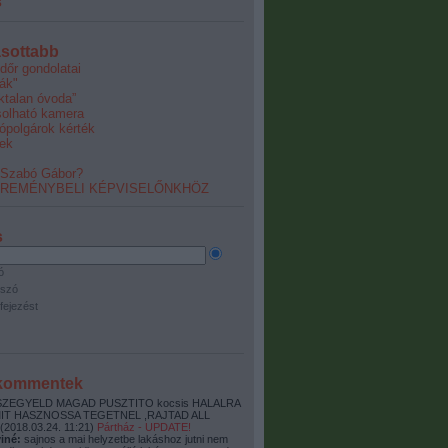
s
sottabb
dőr gondolatai
ák"
éktalan óvoda”
olható kamera
ópolgárok kérték
ek
 Szabó Gábor?
 REMÉNYBELI KÉPVISELŐNKHÖZ
s
ó
szó
fejezést
 kommentek
ZEGYELD MAGAD PUSZTITO kocsis HALALRA
MIT HASZNOSSA TEGETNEL ,RAJTAD ALL
(
2018.03.24. 11:21
)
Pártház - UPDATE!
iné:
sajnos a mai helyzetbe lakáshoz jutni nem