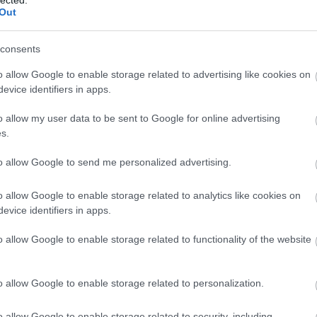
Központi Bi
Out
Magdolnan
Martsa Mű
Mágnásfert
Práter utc
consents
Sok jó séta
Teleki tér
Vajda Péter
o allow Google to enable storage related to advertising like cookies on
Az volt a jó,
evice identifiers in apps.
ikor karját kitárta,
Városi 
56’ telén,
 fehér pongyolában.
10ker blog
o allow my user data to be sent to Google for online advertising
Budapest 
Ki szeret engem?
Budapest 
s.
Ki szeret engem?
Budapest, 
56’ telén,
Böske Brig
 fehér pongyolában.
Fővárosi
to allow Google to send me personalized advertising.
II. kerület
Köztér
Lakatlan ép
Lásd Budap
o allow Google to enable storage related to analytics like cookies on
Ölelt anyám.
Retkes dol
Terézváro
incs már remény –
evice identifiers in apps.
Urbanista
Így szólt apám,
Városjáró
56’ telén.
Városképp
o allow Google to enable storage related to functionality of the website
Ki szeret engem?
XII. kerület
Zöld a vár
Ki szeret engem?
forrás:bud
m volt már remény,
Óbuda
56’ telén.
Újpest
XV.kerületi 
o allow Google to enable storage related to personalization.
Címkék
Azóta várja,
o allow Google to enable storage related to security, including