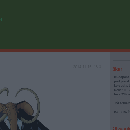
el
2014.11.15. 18:31
8ker
Budapest 
parkjainak
kert adja.
Nevét II. 
be a 235. é
Józsefváro
Ha Te is, í
Olvasó