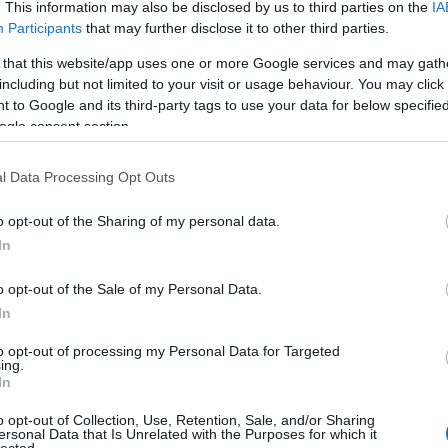
. This information may also be disclosed by us to third parties on the
IA
Negyede
Tetszik
0
Participants
that may further disclose it to other third parties.
*corvin ne
*csarnokn
Szólj hozzá!
*ganz neg
 that this website/app uses one or more Google services and may gath
*józsefvár
including but not limited to your visit or usage behaviour. You may click 
*kerepesi 
*magdolna
 to Google and its third-party tags to use your data for below specifi
*népszính
*orczy ne
ogle consent section.
2014.11.07. 21:35
*palotaneg
*százados 
*szigony 
*tisztviselő
l Data Processing Opt Outs
Hol lehet
o opt-out of the Sharing of my personal data.
freskós k
In
jó beülős h
képviselőt
közvilágítá
reggeliző h
o opt-out of the Sale of my Personal Data.
zöld palacs
In
Kerület
to opt-out of processing my Personal Data for Targeted
A Palotane
ing.
A nyóc ké
In
Bródy 17
CaPE
Gyulai Pál 
o opt-out of Collection, Use, Retention, Sale, and/or Sharing
Horánszky
Józsefváro
ersonal Data that Is Unrelated with the Purposes for which it
Kálvária tér
lected.