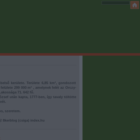
belső kerülete. Területe 6,85 km², gondozott
 felülete 299 000 m² , amelynek felét az Orczy-
 Lakossága 71. 642 fő.
József után kapta, 1777-ben, így tavaly töltötte
vét.
s, szeretem.
rj! 8kerblog (csiga) index.hu
k