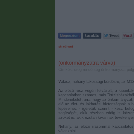
stradivari
(önkormányzatra várva)
Címkék:
drog
rendőrség
önkormányzat
pol
Válasz, néhány lakossági kérdésre, az M12
Az előző rész végén felvázolt, a kibontakozás útjait érintő és az itt hagyott megoldatlan kérdésekkel
kapcsolatban számos, más "krízisházakból"
Mindenekelőtt arra, hogy az önkormányzat, 
elő az élet- és lakhatási biztonságnak a h
lépéseihez - ígéretük szerint - kész befo
segítségét, akik részben eddig is közrem
azokét is, akik ezután kívánnak tevékenyen
Néhány, az előző írásommal kapcsolatos - érthető igényből fakadó- kifogásra, megpróbálok röviden
válaszolni.