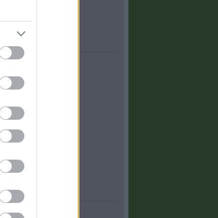
zottság
egyed
terem
ály
ai emlékezés
!
 utca
blogok
 - Kőbánya
Száksz
anno
Belváros
ád
ületek
estet!
gok
s
osban
apest
blog