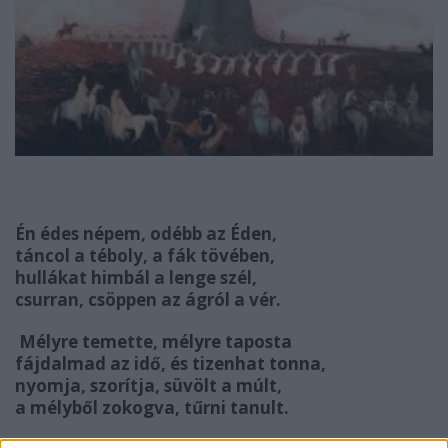
Én édes népem, odébb az Éden,
táncol a téboly, a fák tövében,
hullákat himbál a lenge szél,
csurran, csöppen az ágról a vér.
Mélyre temette, mélyre taposta
fájdalmad az idő, és tizenhat tonna,
nyomja, szorítja, süvölt a múlt,
a mélyből zokogva, tűrni tanult.