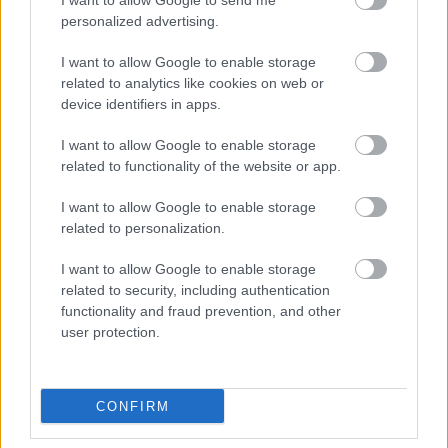
I want to allow Google to send me
personalized advertising.
I want to allow Google to enable storage
related to analytics like cookies on web or
Címkék:
kutya
gagyi
múlt
device identifiers in apps.
I want to allow Google to enable storage
related to functionality of the website or app.
Ajánlott bejegyzések:
I want to allow Google to enable storage
related to personalization.
I want to allow Google to enable storage
(önkormányzatra várva)
related to security, including authentication
functionality and fraud prevention, and other
user protection.
Apu!
CONFIRM