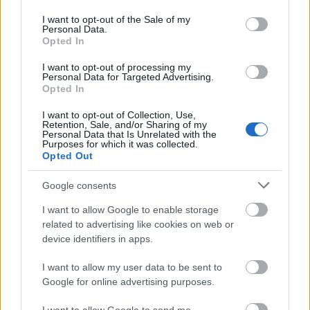
use your data for below specified purposes in below Google
sírjában forog a Ludas Mutyi.
consent section.
Talpra magyar? Így volt ez mindég,
I want to opt-out of the Sale of my
Personal Data.
saját hazádban lehettél vendég.
Opted In
Én kicsi népem, a segged kilóg,
I want to opt-out of processing my
Personal Data for Targeted Advertising.
magadra szedhetnél néhány kilót,
Opted In
frissensült hajléktalan jó lesz talán,
vagy libsi, meleg, zsidó, cigány?
I want to opt-out of Collection, Use,
Retention, Sale, and/or Sharing of my
Personal Data that Is Unrelated with the
Bűnös kell, tettes, jól kenhető,
Purposes for which it was collected.
izeg és buzog a tetterő:
Opted Out
Állj be a sorba és tartsd a pofád,
vagy keress magadnak másik hazát!
Google consents
I want to allow Google to enable storage
S már lendül a láb, mi sárba tipor,
related to advertising like cookies on web or
az arcokon, roppant, bamba vigyor.
device identifiers in apps.
Egyszer volt, többször volt. Én édes népem.
kutyák vonítnak az éji sötétben.
I want to allow my user data to be sent to
Google for online advertising purposes.