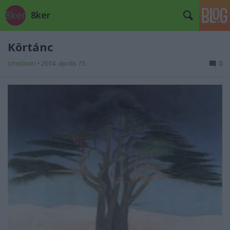
8ker
Körtánc
stradivari
•
2014. április 15.
0