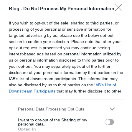
Szemet szemért, a neved nem ér,
ki árult kit el, mikor és miért?
Blog -
Do Not Process My Personal Information
Zihál a múlt, bosszúért liheg
s halálig őrzi titkát szíved.
If you wish to opt-out of the sale, sharing to third parties, or
processing of your personal or sensitive information for
És elő-előbugyog a métely a méreg,
targeted advertising by us, please use the below opt-out
hízott és hízik rajt’ megannyi féreg,
section to confirm your selection. Please note that after your
Most új pimaszok és új uraságok
opt-out request is processed you may continue seeing
osztják az észt és szedik a sápot,
interest-based ads based on personal information utilized by
us or personal information disclosed to third parties prior to
Rend kell, erkölcs, sebaj, ha avitt,
your opt-out. You may separately opt-out of the further
de ne hidd, hogy elviszi a folyó kakit.
disclosure of your personal information by third parties on the
Fejet a homokba, s fel a Dologra!
IAB’s list of downstream participants. This information may
Ki lesz most kinek újból a foglya?
also be disclosed by us to third parties on the
IAB’s List of
Downstream Participants
that may further disclose it to other
Rend lesz, dölyfös és lábszagú,
third parties.
sírva vigad a honfibú,
Please note that this website/app uses one or more Google
vastag a maszk, pattog a festék,
Personal Data Processing Opt Outs
services and may gather and store information including but
repedt fazék a nemzeti egység.
not limited to your visit or usage behaviour. You may click to
I want to opt-out of the Sharing of my
personal data.
grant or deny consent to Google and its third-party tags to
Gagyog a gagyi s tán leesik valami,
Opted In