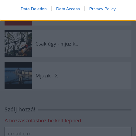
Jelentés egy "félidős győzelemről" a
Data Deletion
Data Access
Privacy Policy
kétkedőknek, meg azoknak is, akik
bíznak még valamiben
Csak úgy - mjuzik...
Mjuzik - X
Szólj hozzá!
A hozzászóláshoz be kell lépned!