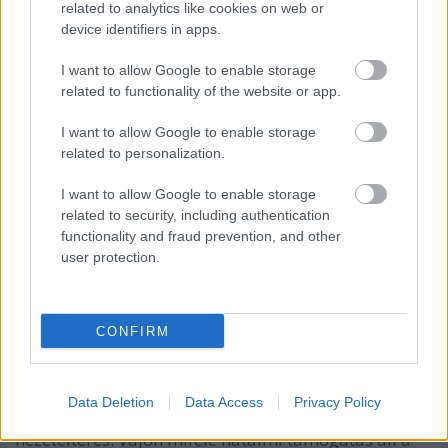
related to analytics like cookies on web or
kerül a helyi költségvetésnek?
device identifiers in apps.
- Szelektív hulladékgyűjtés? Mi is van most a háznál
gyűjtés rendszerével?
I want to allow Google to enable storage
- Jófiúk: furcsa egybeesés, hogy Kocsis körzetvezető
related to functionality of the website or app.
pont az után kergette szét a Jófiúk csoportját, hogy
Vona nemzettesvér egy rasszista kirohanás
I want to allow Google to enable storage
keretében szóvá tette a létezésüket Don Sintérnek a
related to personalization.
Közgázon lezavart vitaestjükön, sérelmezve azt, hogy
I want to allow Google to enable storage
a kerületi rendészet romákat is alkalmazott
related to security, including authentication
rendészeti munkára. Szóval: a jófiúk szétkergetése
functionality and fraud prevention, and other
mennyire volt a Jobbik számára tett gesztus, és
user protection.
kifejezetten rasszista indíttatású a Körzetvezetőség
részéről?
- Közterületi prostitúció és bűnözés terjedése a
Szigony Gettóban és a Szigony Szegregátumban:
CONFIRM
furcsa véletlen, hogy pár strici pont abban az időben
szabadította rá a „dolgozó” qrvákat a környék
közterületeire, hogy a végletes ellentétté fajult a
Data Deletion
Data Access
Privacy Policy
Kocsis körzetvezető és Szabó Gábor közötti
nézeteltérés. Vajon miféle hatalmi támogatás áll a