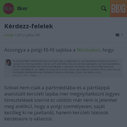
8ker
Kérdezz-felelek
Lesley
•
2012. július 09.
7
Aszongya a polgi fő-fő sajtósa a
fészbukon
, hogy:
Szóval nem csak a pártmédiába és a pártlappá
avanzsált kerületi lapba mer megnyilatkozni (egyes
híresztelések szerint ez utóbbi már nem is jelenhet
meg anélkül, hogy a polgi személyesen, saját
kezűleg ki ne javítaná), hanem kerületi lakosok
kérdéseire is válaszol.