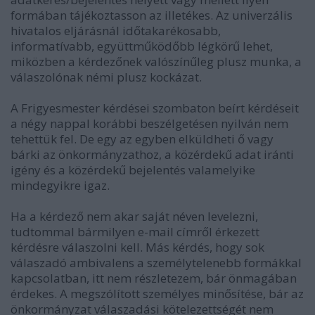
formában tájékoztasson az illetékes. Az univerzális
hivatalos eljárásnál időtakarékosabb,
informatívabb, együttműködőbb légkörű lehet,
miközben a kérdezőnek valószínűleg plusz munka, a
válaszolónak némi plusz kockázat.
A Frigyesmester kérdései szombaton beírt kérdéseit
a négy nappal korábbi beszélgetésen nyilván nem
tehettük fel. De egy az egyben elküldheti ő vagy
bárki az önkormányzathoz, a közérdekű adat iránti
igény és a közérdekű bejelentés valamelyike
mindegyikre igaz.
Ha a kérdező nem akar saját néven levelezni,
tudtommal bármilyen e-mail címről érkezett
kérdésre válaszolni kell. Más kérdés, hogy sok
válaszadó ambivalens a személytelenebb formákkal
kapcsolatban, itt nem részletezem, bár önmagában
érdekes. A megszólított személyes minősítése, bár az
önkormányzat válaszadási kötelezettségét nem