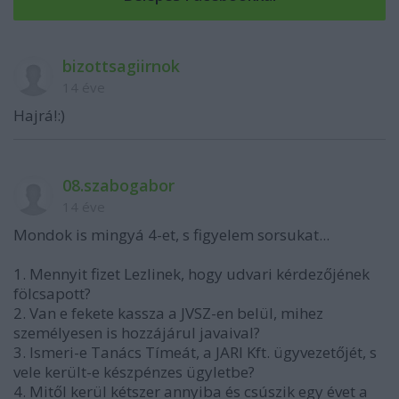
bizottsagiirnok
14 éve
Hajrá!:)
08.szabogabor
14 éve
Mondok is mingyá 4-et, s figyelem sorsukat...
1. Mennyit fizet Lezlinek, hogy udvari kérdezőjének
fölcsapott?
2. Van e fekete kassza a JVSZ-en belül, mihez
személyesen is hozzájárul javaival?
3. Ismeri-e Tanács Tímeát, a JARI Kft. ügyvezetőjét, s
vele került-e készpénzes ügyletbe?
4. Mitől kerül kétszer annyiba és csúszik egy évet a