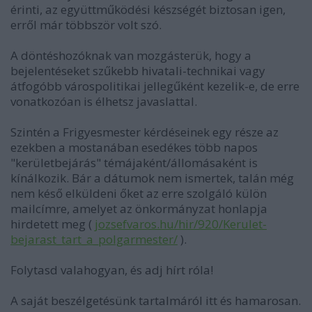
érinti, az együttműködési készségét biztosan igen,
erről már többször volt szó.
A döntéshozóknak van mozgásterük, hogy a
bejelentéseket szűkebb hivatali-technikai vagy
átfogóbb várospolitikai jellegűként kezelik-e, de erre
vonatkozóan is élhetsz javaslattal.
Szintén a Frigyesmester kérdéseinek egy része az
ezekben a mostanában esedékes több napos
"kerületbejárás" témájaként/állomásaként is
kínálkozik. Bár a dátumok nem ismertek, talán még
nem késő elküldeni őket az erre szolgáló külön
mailcímre, amelyet az önkormányzat honlapja
hirdetett meg (
jozsefvaros.hu/hir/920/Kerulet-
bejarast_tart_a_polgarmester/
).
Folytasd valahogyan, és adj hírt róla!
A saját beszélgetésünk tartalmáról itt és hamarosan.