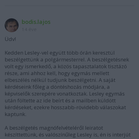
bodis.lajos
14 éve
Üdv!
Kedden Lesley-vel együtt több órán keresztül
beszélgettünk a polgármesterrel. A beszélgetésnek
volt egy ismerkedő, a közös tapasztalatok tisztázó
része, ami ahhoz kell, hogy egymás mellett
elbeszélés nélkül tudjunk beszélgetni. A saját
kérdéseink főleg a döntéshozás módjára, a
képviselők szerepére vonatkoztak. Lesley egymás
után föltette az ide beírt és a mailben küldött
kérdéseket, ezekre hosszabb-rövidebb válaszokat
kaptunk.
A beszélgetés magnófelvételéről leiratot
készíttettünk, és valószínűleg Lesley is, én is interjút