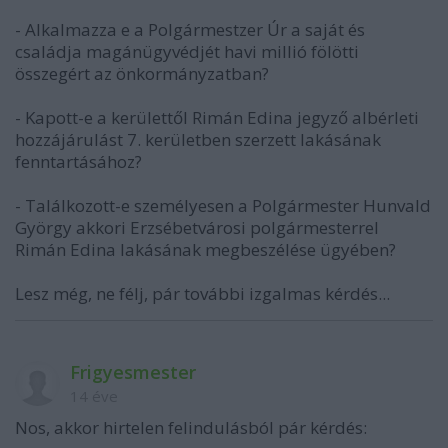
- Alkalmazza e a Polgármestzer Úr a saját és
családja magánügyvédjét havi millió fölötti
összegért az önkormányzatban?
- Kapott-e a kerülettől Rimán Edina jegyző albérleti
hozzájárulást 7. kerületben szerzett lakásának
fenntartásához?
- Találkozott-e személyesen a Polgármester Hunvald
György akkori Erzsébetvárosi polgármesterrel
Rimán Edina lakásának megbeszélése ügyében?
Lesz még, ne félj, pár további izgalmas kérdés...
Frigyesmester
14 éve
Nos, akkor hirtelen felindulásból pár kérdés: