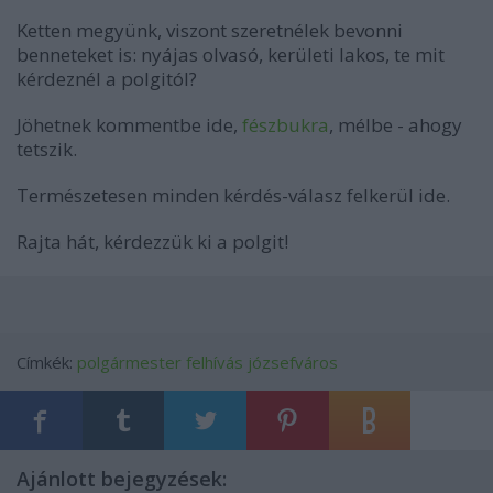
Ketten megyünk, viszont szeretnélek bevonni
benneteket is: nyájas olvasó, kerületi lakos, te mit
kérdeznél a polgitól?
Jöhetnek kommentbe ide,
fészbukra
, mélbe - ahogy
tetszik.
Természetesen minden kérdés-válasz felkerül ide.
Rajta hát, kérdezzük ki a polgit!
Címkék:
polgármester
felhívás
józsefváros
Ajánlott bejegyzések: