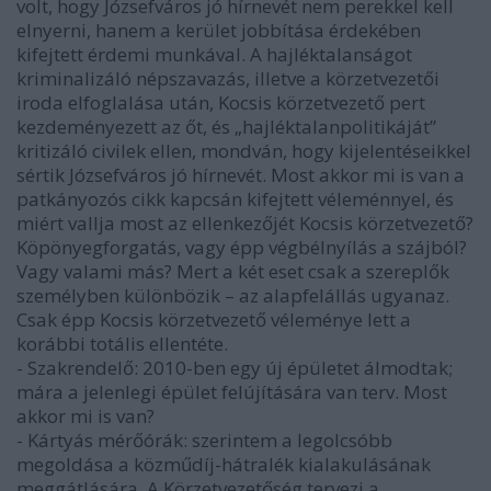
volt, hogy Józsefváros jó hírnevét nem perekkel kell
elnyerni, hanem a kerület jobbítása érdekében
kifejtett érdemi munkával. A hajléktalanságot
kriminalizáló népszavazás, illetve a körzetvezetői
iroda elfoglalása után, Kocsis körzetvezető pert
kezdeményezett az őt, és „hajléktalanpolitikáját”
kritizáló civilek ellen, mondván, hogy kijelentéseikkel
sértik Józsefváros jó hírnevét. Most akkor mi is van a
patkányozós cikk kapcsán kifejtett véleménnyel, és
miért vallja most az ellenkezőjét Kocsis körzetvezető?
Köpönyegforgatás, vagy épp végbélnyílás a szájból?
Vagy valami más? Mert a két eset csak a szereplők
személyben különbözik – az alapfelállás ugyanaz.
Csak épp Kocsis körzetvezető véleménye lett a
korábbi totális ellentéte.
- Szakrendelő: 2010-ben egy új épületet álmodtak;
mára a jelenlegi épület felújítására van terv. Most
akkor mi is van?
- Kártyás mérőórák: szerintem a legolcsóbb
megoldása a közműdíj-hátralék kialakulásának
meggátlására. A Körzetvezetőség tervezi a