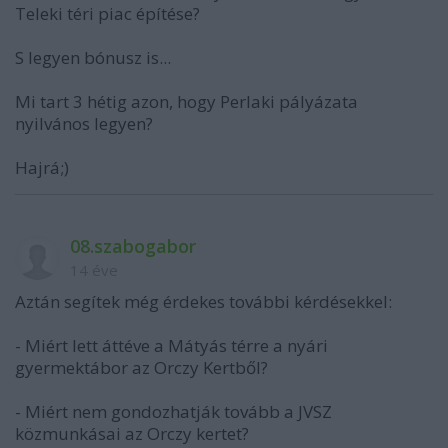
Teleki téri piac építése?
S legyen bónusz is...
Mi tart 3 hétig azon, hogy Perlaki pályázata
nyilvános legyen?
Hajrá;)
08.szabogabor
14 éve
Aztán segítek még érdekes további kérdésekkel:
- Miért lett áttéve a Mátyás térre a nyári
gyermektábor az Orczy Kertből?
- Miért nem gondozhatják tovább a JVSZ
közmunkásai az Orczy kertet?