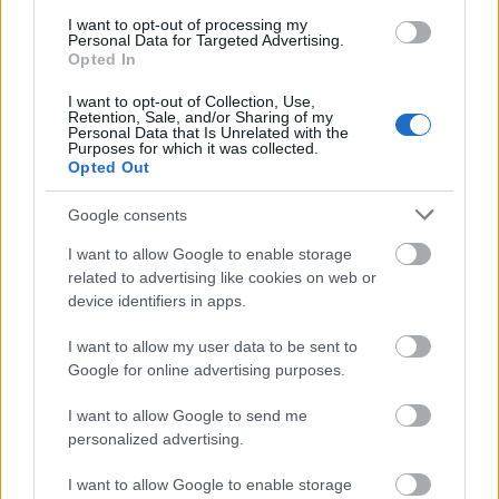
amelyben virágzik a Gyomsövény – mármint
I want to opt-out of processing my
minőségi garancia tekintetében (is). Ha már a kb. 20
Personal Data for Targeted Advertising.
méter útra ÉS a járdaszegélyre 13 millát költött az
Opted In
Körzetvezetőség tavaly.
I want to opt-out of Collection, Use,
- Teleki téri piac: elment egy év az
Retention, Sale, and/or Sharing of my
ingatlanprivatizéció óta. Azóta van egy konténerpiac
Personal Data that Is Unrelated with the
Purposes for which it was collected.
és egy torzó, zéró LIDL; mindez már kétszeres
Opted Out
költségért. Felelős? Okok? Netán Közgépes mutyi?
- „Négyes metró”: mennyire használta ki a
Google consents
Körzetvezetőség a metróépítés adta lehetőségeket
csatlakozó beruházások tekintetében? Pl. közterület-
I want to allow Google to enable storage
felújítás, városrehabilitáció, közmunka biztosítása
related to advertising like cookies on web or
kerületi szakképzetlen munkanélkülieknek.
device identifiers in apps.
- Városüzemeltetés: milyen szinten része a
I want to allow my user data to be sent to
közmunkások foglalkoztatásának? Ha állandó
Google for online advertising purposes.
feladatot lát el, akkor miért nem rendes főállásban
alkalmazza a kerület azokat (akár négyórás
I want to allow Google to send me
munkában is), akiket a foglalkoztatottak számára
personalized advertising.
sokkal kedvezőtlenebb közmunkásként alkalmaz a
mindennaposan és állandó jelleggel ellátandó
I want to allow Google to enable storage
feladatra? Tán azért, mert a közmunkás kevesebbe