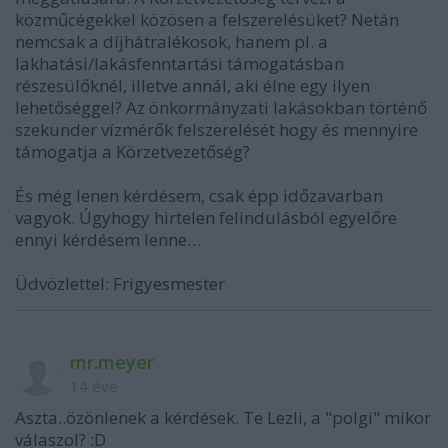
közműcégekkel közösen a felszerelésüket? Netán
nemcsak a díjhátralékosok, hanem pl. a
lakhatási/lakásfenntartási támogatásban
részesülőknél, illetve annál, aki élne egy ilyen
lehetőséggel? Az önkormányzati lakásokban történő
szekunder vízmérők felszerelését hogy és mennyire
támogatja a Körzetvezetőség?
És még lenen kérdésem, csak épp időzavarban
vagyok. Úgyhogy hirtelen felindulásból egyelőre
ennyi kérdésem lenne…
Üdvözlettel: Frigyesmester
mr.meyer
14 éve
Aszta..özönlenek a kérdések. Te Lezli, a "polgi" mikor
válaszol? :D