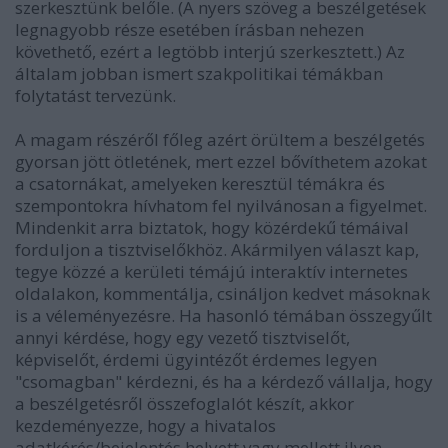
szerkesztünk belőle. (A nyers szöveg a beszélgetések
legnagyobb része esetében írásban nehezen
követhető, ezért a legtöbb interjú szerkesztett.) Az
általam jobban ismert szakpolitikai témákban
folytatást tervezünk.
A magam részéről főleg azért örültem a beszélgetés
gyorsan jött ötletének, mert ezzel bővíthetem azokat
a csatornákat, amelyeken keresztül témákra és
szempontokra hívhatom fel nyilvánosan a figyelmet.
Mindenkit arra biztatok, hogy közérdekű témáival
forduljon a tisztviselőkhöz. Akármilyen választ kap,
tegye közzé a kerületi témájú interaktív internetes
oldalakon, kommentálja, csináljon kedvet másoknak
is a véleményezésre. Ha hasonló témában összegyűlt
annyi kérdése, hogy egy vezető tisztviselőt,
képviselőt, érdemi ügyintézőt érdemes legyen
"csomagban" kérdezni, és ha a kérdező vállalja, hogy
a beszélgetésről összefoglalót készít, akkor
kezdeményezze, hogy a hivatalos
adatkérés/bejelentés helyett vagy mellett ilyen