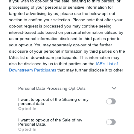
If you wish to opt-out of the sale, sharing to third parties, or
egy sóhaj, hogy a 2012-es útfelújítási tervben elől
processing of your personal or sensitive information for
szerepel a rémálombukkanós Bókay utca felújítása.
targeted advertising by us, please use the below opt-out
Legalább a Gyermekklinika előtti szakaszon (Üllői út
section to confirm your selection. Please note that after your
és Tömő utca között) erősen indokolt lenne. Most
opt-out request is processed you may continue seeing
már július közepe van 2012-ből, felújítás semmi. A
interest-based ads based on personal information utilized by
felújítás ígérete is a szokásos körzetvezetői
us or personal information disclosed to third parties prior to
hazudozás volt?
your opt-out. You may separately opt-out of the further
- Építések, közterületi beruházások garanciáinak és
disclosure of your personal information by third parties on the
minőségi jótállásának érvényesítése: a Szigony utcát
IAB’s list of downstream participants. This information may
2010-ben burkolták le, pont az önkormányzati
also be disclosed by us to third parties on the
IAB’s List of
választáshoz időzítve. Mára az útburkolat
Downstream Participants
that may further disclose it to other
egyenetlen, esőzéskor nem vezeti le rendesen a
third parties.
csapadékvizet. A Tömő utcában a macskakövet
Please note that this website/app uses one or more Google
Personal Data Processing Opt Outs
rakták vissza az elektromos- és a gázvezetékcsere
services and may gather and store information including but
után; rosszabb, mint volt. Itt is érvényesítésre
not limited to your visit or usage behaviour. You may click to
I want to opt-out of the Sharing of my
kerülnek a minőségi garanciák, vagy csak a
personal data.
grant or deny consent to Google and its third-party tags to
Opted In
körzetvezető ablaka és környékén következetes
use your data for below specified purposes in below Google
ebben a kérdésben a Körzetvezetőség? Majd
consent section.
I want to opt-out of the Sale of my
alkalomadtán tekintsék meg a Kálvária téren azt a
Personal Data.
járdaszegélyt a Dankó és a Baross utca között,
Opted In