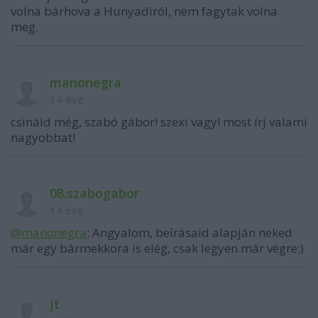
volna bárhova a Hunyadiról, nem fagytak volna
meg.
manonegra
14 éve
csináld még, szabó gábor! szexi vagy! most írj valami
nagyobbat!
08.szabogabor
14 éve
@manonegra
: Angyalom, beírásaid alapján neked
már egy bármekkora is elég, csak legyen már végre;)
jt