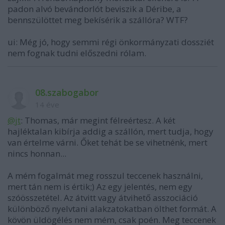
padon alvó bevándorlót beviszik a Déribe, a
bennszülöttet meg bekísérik a szállóra? WTF?
ui: Még jó, hogy semmi régi önkormányzati dossziét
nem fognak tudni előszedni rólam.
08.szabogabor
14 éve
@jt
: Thomas, már megint félreértesz. A két
hajléktalan kibírja addig a szállón, mert tudja, hogy
van értelme várni. Őket tehát be se vihetnénk, mert
nincs honnan...
A mém fogalmát meg rosszul teccenek használni,
mert tán nem is értik;) Az egy jelentés, nem egy
szóösszetétel. Az átvitt vagy átvihető asszociáció
különböző nyelvtani alakzatokatban ölthet formát. A
kövön üldögélés nem mém, csak poén. Meg teccenek