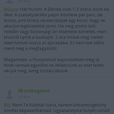
14 éve
@Goyo
: Hát hümm. A Déribe csak 1-2 órára viszik be
őket. A szabálysértési papír kitöltése pár perc, de
biztos, ami biztos várakoztatják egy kicsit, hogy ne
akarjon legközelebb jönni. Ha meg pisilni kell,
rendőri vagy biztonsági őri kísérettel kimehet, mert
kívülről nyílik a budiajtó. 2 óra múlva meg mehet
isten hírével vissza az éjszakába. Ez nem sok időre
ment meg a megfagyástól.
Magamnak: a Hunyadival kapcsolatban meg új
hírek vannak egyelőre ne ítélkezzünk az eset felett,
várjuk meg, amíg tisztán látunk.
08.szabogabor
14 éve
@jt
: Nem Te futottál lukra, hanem ultramozgékony
Somfai képviselőtársad. Ugyanannyira hülyét csinált