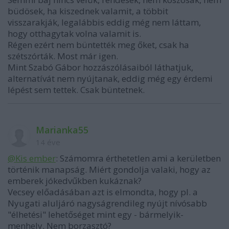
büdösek, ha kiszednek valamit, a többit
visszarakják, legalábbis eddig még nem láttam,
hogy otthagytak volna valamit is.
Régen ezért nem büntették meg őket, csak ha
szétszórták. Most már igen.
Mint Szabó Gábor hozzászólásaiból láthatjuk,
alternatívát nem nyújtanak, eddig még egy érdemi
lépést sem tettek. Csak büntetnek.
Marianka55
14 éve
@Kis ember
: Számomra érthetetlen ami a kerületben
történik manapság. Miért gondolja valaki, hogy az
emberek jókedvűkben kukáznak?
Vecsey előadásában azt is elmondta, hogy pl. a
Nyugati aluljáró nagyságrendileg nyújt nívósabb
"élhetési" lehetőséget mint egy - bármelyik-
menhely. Nem borzasztó?