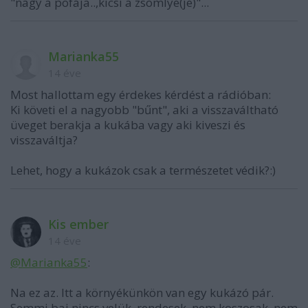
"nagy a pofája..,kicsi a zsömlyé(je)"...
Marianka55
14 éve
Most hallottam egy érdekes kérdést a rádióban:
Ki követi el a nagyobb "bűnt", aki a visszaváltható
üveget berakja a kukába vagy aki kiveszi és
visszaváltja?
Lehet, hogy a kukázok csak a természetet védik?:)
Kis ember
14 éve
@Marianka55
:
Na ez az. Itt a környékünkön van egy kukázó pár.
Semmi baj nincs velük, rendesek, nem koszosak, nem