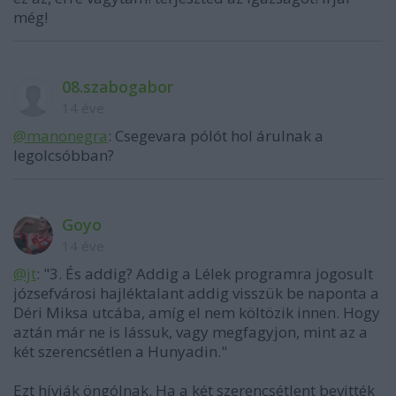
még!
08.szabogabor
14 éve
@manonegra
: Csegevara pólót hol árulnak a
legolcsóbban?
Goyo
14 éve
@jt
: "3. És addig? Addig a Lélek programra jogosult
józsefvárosi hajléktalant addig visszük be naponta a
Déri Miksa utcába, amíg el nem költözik innen. Hogy
aztán már ne is lássuk, vagy megfagyjon, mint az a
két szerencsétlen a Hunyadin."
Ezt hívják öngólnak. Ha a két szerencsétlent bevitték