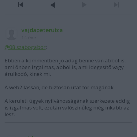
vajdapeterutca
14 éve
@08.szabogabor
:
Ebben a kommentben jó adag benne van abból is,
ami önben izgalmas, abból is, ami idegesítő vagy
árulkodó, kinek mi.
A web2 lassan, de biztosan utat tör magának.
A kerületi ügyek nyilvánosságának szerkezete eddig
is izgalmas volt, ezután valószínűleg még inkább az
lesz.