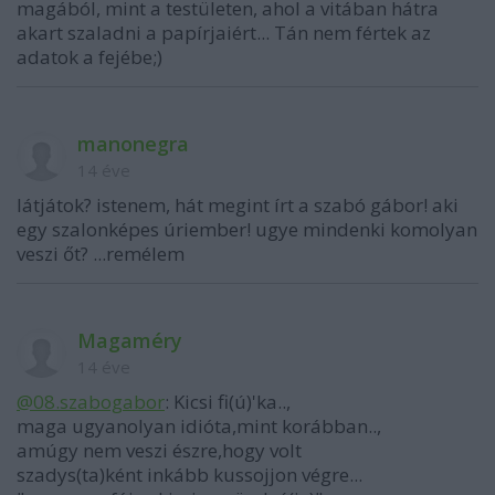
magából, mint a testületen, ahol a vitában hátra
akart szaladni a papírjaiért... Tán nem fértek az
adatok a fejébe;)
manonegra
14 éve
látjátok? istenem, hát megint írt a szabó gábor! aki
egy szalonképes úriember! ugye mindenki komolyan
veszi őt? ...remélem
Magaméry
14 éve
@08.szabogabor
: Kicsi fi(ú)'ka..,
maga ugyanolyan idióta,mint korábban..,
amúgy nem veszi észre,hogy volt
szadys(ta)ként inkább kussojjon végre...