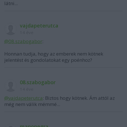
látni...
vajdapeterutca
14 éve
@08.szabogabor
:
Honnan tudja, hogy az emberek nem kötnek
jelentést és gondolatokat egy poénhoz?
08.szabogabor
14 éve
@vajdapeterutca
: Biztos hogy kötnek. Ám attól az
még nem válik mémmé...
manonegra