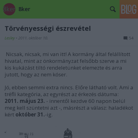
8ker
Törvényességi észrevétel
Lesley
•
2011. október 10.
54
Nicsak, nicsak, mi van itt! A kormány által felállított
hivatal, mint az önkormányzat felsőbb szerve a mi
kis kukázást tiltó rendeletünket elemezte és arra
jutott, hogy az nem kóser.
Jó, ebben semmi extra nincs. Előre látható volt. Ami a
tréfli kategória, az egyrészt az érkezés dátuma:
2011. május 23.
- innentől kezdve 60 napon belül
meg kell szüntetni azt -, másrészt a válasz: haladékot
kért
október 31.
-ig.