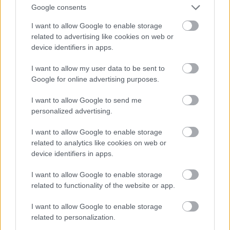
napirendre vételére a szocialisták tettek javaslatot.
Google consents
Aztán pedig azért, mert úgymond nem időszerű.
I want to allow Google to enable storage
related to advertising like cookies on web or
Mi nem időszerű a polgármester szerint? A
device identifiers in apps.
gazdasági válság miatt fokozódó megélhetési
nehézségek, a fokozódó hideg, vagy a LÉLEK
I want to allow my user data to be sent to
program deklarációihoz nagyon hasonló,
Google for online advertising purposes.
konkrétumokkal rendelkező elképzelés? Azt
gondolják, a civilek nekiállnak az önök által kirótt
I want to allow Google to send me
házi feladatoknak, miközben a polgármester rossz
personalized advertising.
diákként hárítja a nyilvánvaló feladatot és
együttműködési ajánlatot?
I want to allow Google to enable storage
related to analytics like cookies on web or
Az önkormányzat civilekkel való együttműködési
device identifiers in apps.
készségének próbaköve szerintem, hogy mi lesz a
I want to allow Google to enable storage
Négy Ház felvetésének és a 200 családdal
related to functionality of the website or app.
megkezdett munkájának sorsa.
I want to allow Google to enable storage
Nem tudom, személyesen az ön asztala-e, mivel sem
related to personalization.
a kinevezéséről, sem a feladatáról nincs információ.