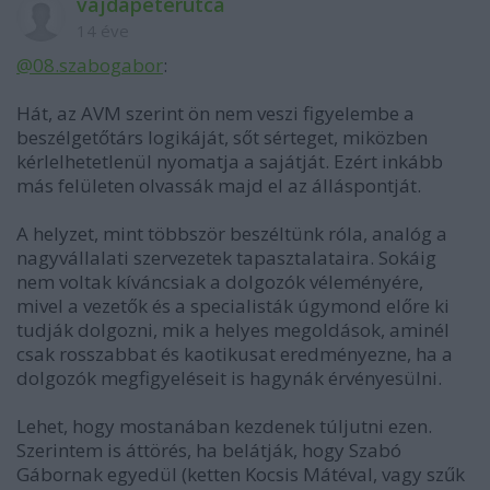
vajdapeterutca
14 éve
@08.szabogabor
:
Hát, az AVM szerint ön nem veszi figyelembe a
beszélgetőtárs logikáját, sőt sérteget, miközben
kérlelhetetlenül nyomatja a sajátját. Ezért inkább
más felületen olvassák majd el az álláspontját.
A helyzet, mint többször beszéltünk róla, analóg a
nagyvállalati szervezetek tapasztalataira. Sokáig
nem voltak kíváncsiak a dolgozók véleményére,
mivel a vezetők és a specialisták úgymond előre ki
tudják dolgozni, mik a helyes megoldások, aminél
csak rosszabbat és kaotikusat eredményezne, ha a
dolgozók megfigyeléseit is hagynák érvényesülni.
Lehet, hogy mostanában kezdenek túljutni ezen.
Szerintem is áttörés, ha belátják, hogy Szabó
Gábornak egyedül (ketten Kocsis Mátéval, vagy szűk