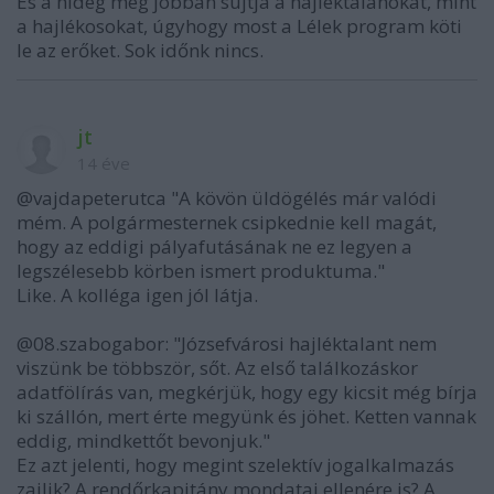
És a hideg még jobban sújtja a hajléktalanokat, mint
a hajlékosokat, úgyhogy most a Lélek program köti
le az erőket. Sok időnk nincs.
jt
14 éve
@vajdapeterutca "A kövön üldögélés már valódi
mém. A polgármesternek csipkednie kell magát,
hogy az eddigi pályafutásának ne ez legyen a
legszélesebb körben ismert produktuma."
Like. A kolléga igen jól látja.
@08.szabogabor: "Józsefvárosi hajléktalant nem
viszünk be többször, sőt. Az első találkozáskor
adatfölírás van, megkérjük, hogy egy kicsit még bírja
ki szállón, mert érte megyünk és jöhet. Ketten vannak
eddig, mindkettőt bevonjuk."
Ez azt jelenti, hogy megint szelektív jogalkalmazás
zajlik? A rendőrkapitány mondatai ellenére is? A