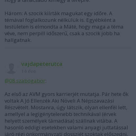
Három: A szocik kiírták magukat egy időre. A
témával foglalkozunk nélkülük is. Egyébként a
testületen is elmondta a Máté, hogy maga a téma
véve, nem perpill időszerű, csak a szocik jobb ha
hallgatnak.
vajdapeterutca
14 éve
@08.szabogabor
:
Az első az AVM gyors karrierjét mutatja. Pár hete ők
voltak A Jó Ellenzék Aki Növeli A Népszavazási
Részvételt. Mostanra, úgy látszik, olyan ellenfél lett,
amellyel a legigénytelenebb technikával (érvek
helyett személyek támadása) szállnak vitába. A
hasonló eddigi esetekben valami anyagi juttatással
járó régi önkormányzati dossziét szoktak előszedni,