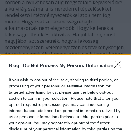
körben a nyilvánosan alig megszólaló képviselőkkel,
a külvilág számára ismeretlen elképzelésekkel
rendelkező intézményvezetőkkel stb.) nem fog
menni. Hogy csak a parancsvégrehajtó
alkalmazottak nem elegendők. Hogy kellenek a
lakossági ötletek és aktivitás. Ha jól látom, most
nagyjából azt szeretnék, hogy a lakosság
kezdeményezzen, véleményezzen és tevékenykedjen,
de csak az önök által megszabott szűk tematikában,
és közben mondjon le arról, hogy az önök akaratán
Blog -
Do Not Process My Personal Information
kívül eső problémákat és feladatokat elismertethet.
A vállalatvezetésnek ez esetenként sikerül, de nagyon
kétséges, mert a dolgozók átlátnak a szitán, és nehéz
If you wish to opt-out of the sale, sharing to third parties, or
olyan bizalmat teremteni, hogy értelmét lássa jóval
processing of your personal or sensitive information for
több aktivitásnak és ötletelésnek, mint amennyit a
targeted advertising by us, please use the below opt-out
munkáltató ellenőrizhet. Az önök helyzete nehezebb,
section to confirm your selection. Please note that after your
mint a modern vállalatvezetésé, mert nincs rutinjuk
opt-out request is processed you may continue seeing
interest-based ads based on personal information utilized by
a lakossági aktivizálást és felelősségvállalást növelő
us or personal information disclosed to third parties prior to
módszerekben, és persze mert a lakosság nem az
your opt-out. You may separately opt-out of the further
önök alkalmazottai, hanem inkább fordítva. (Bár a
disclosure of your personal information by third parties on the
segélyezés vagy az önkormányzati bérlői státusz