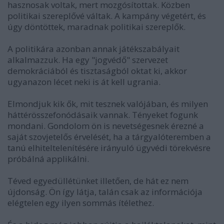
hasznosak voltak, mert mozgósítottak. Közben
politikai szereplővé váltak. A kampány végetért, és
úgy döntöttek, maradnak politikai szereplők.
A politikára azonban annak játékszabályait
alkalmazzuk. Ha egy "jogvédő" szervezet
demokráciából és tisztaságból oktat ki, akkor
ugyanazon lécet neki is át kell ugrania.
Elmondjuk kik ők, mit tesznek valójában, és milyen
háttérösszefonódásaik vannak. Tényeket fogunk
mondani. Gondolom ön is nevetségesnek érezné a
saját szovjetelős érvelését, ha a tárgyalóteremben a
tanú elhiteltelenítésére irányuló ügyvédi törekvésre
próbálná applikálni.
Téved egyedüllétünket illetően, de hát ez nem
újdonság. Ön így látja, talán csak az információja
elégtelen egy ilyen sommás ítélethez.