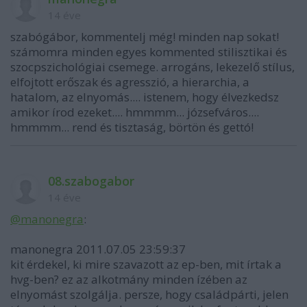
14 éve
szabógábor, kommentelj még! minden nap sokat!
számomra minden egyes kommented stilisztikai és
szocpszichológiai csemege. arrogáns, lekezelő stílus,
elfojtott erőszak és agresszió, a hierarchia, a
hatalom, az elnyomás.... istenem, hogy élvezkedsz
amikor írod ezeket.... hmmmm... józsefváros....
hmmmm... rend és tisztaság, börtön és gettó!
08.szabogabor
14 éve
@manonegra
:
manonegra 2011.07.05 23:59:37
kit érdekel, ki mire szavazott az ep-ben, mit írtak a
hvg-ben? ez az alkotmány minden ízében az
elnyomást szolgálja. persze, hogy családpárti, jelen