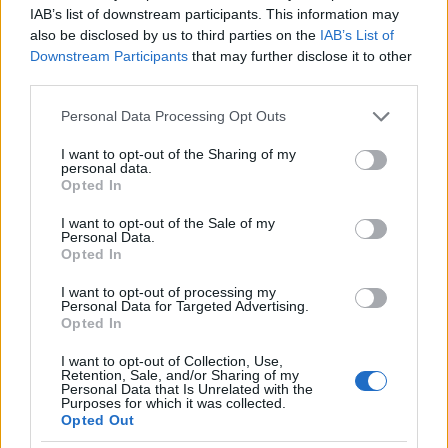
IAB’s list of downstream participants. This information may
némiképp hasonlít az alkalmazottak helyzetére).
also be disclosed by us to third parties on the
IAB’s List of
Downstream Participants
that may further disclose it to other
Abban egyetértek önnel, hogy számos fontosabb
third parties.
téma van a képviselők tájékoztatásánál valamely
intézkedésük külső hivatali véleményezéséről.
Please note that this website/app uses one or more Google
Personal Data Processing Opt Outs
Nézzük például a lakbérhátralékosok és a
services and may gather and store information including but
lakbérhátralék ledolgozásának ügyét. A
not limited to your visit or usage behaviour. You may click to
I want to opt-out of the Sharing of my
personal data.
józsefvárosiságukhoz nem fér kétség, a
grant or deny consent to Google and its third-party tags to
Opted In
hajléktalanság utánpótlásának veszélye nyilvánvaló,
use your data for below specified purposes in below Google
a gazdasági válság és a közelgő hideg miatt a
consent section.
I want to opt-out of the Sale of my
Personal Data.
nehézségek emelkedése várható. A megoldás egy
Opted In
lehetséges, ráadásul az önök hajléktalanügyi
elképzeléseihez hasonló módjára a Négy Ház
I want to opt-out of processing my
egyesület javaslatokat tett, és motivált érdeklődőket
Personal Data for Targeted Advertising.
Opted In
gyűjtött. Mindenkivel megismertették az elképzelést,
és felajánlották az együttműködésüket. A legutóbbi
I want to opt-out of Collection, Use,
testületi ülésen Molnár György képviselő
Retention, Sale, and/or Sharing of my
Personal Data that Is Unrelated with the
beszámolója szerint a polgármester először azért
Purposes for which it was collected.
utasította el a téma tárgyalását, mert a mindegyik
Opted Out
párt és a saját kabinetje által is ismert javaslat