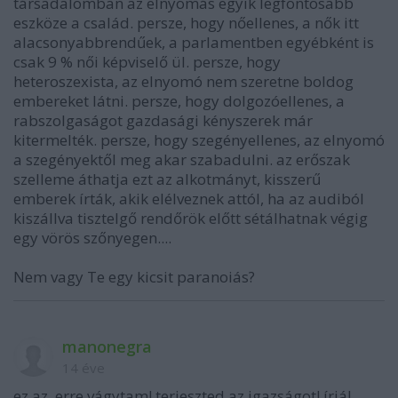
társadalomban az elnyomás egyik legfontosabb
eszköze a család. persze, hogy nőellenes, a nők itt
alacsonyabbrendűek, a parlamentben egyébként is
csak 9 % női képviselő ül. persze, hogy
heteroszexista, az elnyomó nem szeretne boldog
embereket látni. persze, hogy dolgozóellenes, a
rabszolgaságot gazdasági kényszerek már
kitermelték. persze, hogy szegényellenes, az elnyomó
a szegényektől meg akar szabadulni. az erőszak
szelleme áthatja ezt az alkotmányt, kisszerű
emberek írták, akik elélveznek attól, ha az audiból
kiszállva tisztelgő rendőrök előtt sétálhatnak végig
egy vörös szőnyegen....
Nem vagy Te egy kicsit paranoiás?
manonegra
14 éve
ez az, erre vágytam! terjeszted az igazságot! írjál