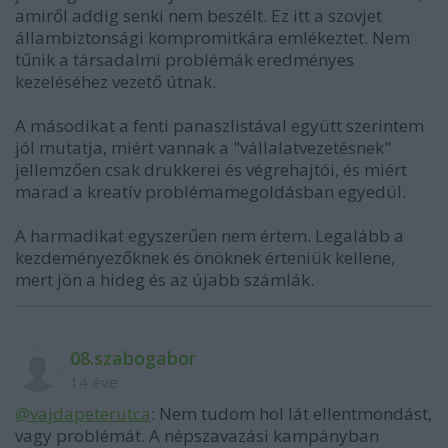
amiről addig senki nem beszélt. Ez itt a szovjet
állambiztonsági kompromitkára emlékeztet. Nem
tűnik a társadalmi problémák eredményes
kezeléséhez vezető útnak.
A másodikat a fenti panaszlistával együtt szerintem
jól mutatja, miért vannak a "vállalatvezetésnek"
jellemzően csak drukkerei és végrehajtói, és miért
marad a kreatív problémamegoldásban egyedül.
A harmadikat egyszerűen nem értem. Legalább a
kezdeményezőknek és önöknek érteniük kellene,
mert jön a hideg és az újabb számlák.
08.szabogabor
14 éve
@vajdapeterutca
: Nem tudom hol lát ellentmondást,
vagy problémát. A népszavazási kampányban