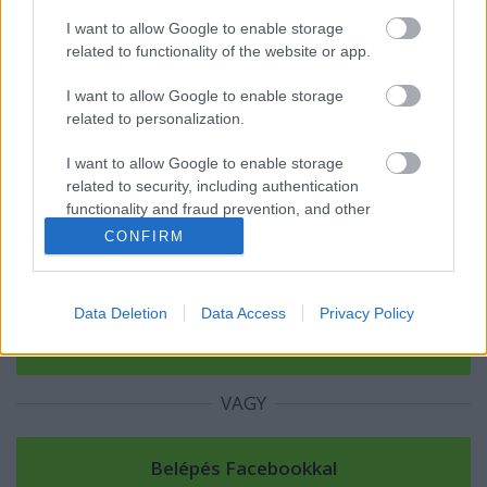
A bontás dala
I want to allow Google to enable storage
related to functionality of the website or app.
I want to allow Google to enable storage
related to personalization.
Szólj hozzá!
I want to allow Google to enable storage
A hozzászóláshoz be kell lépned!
related to security, including authentication
functionality and fraud prevention, and other
user protection.
CONFIRM
Data Deletion
Data Access
Privacy Policy
VAGY