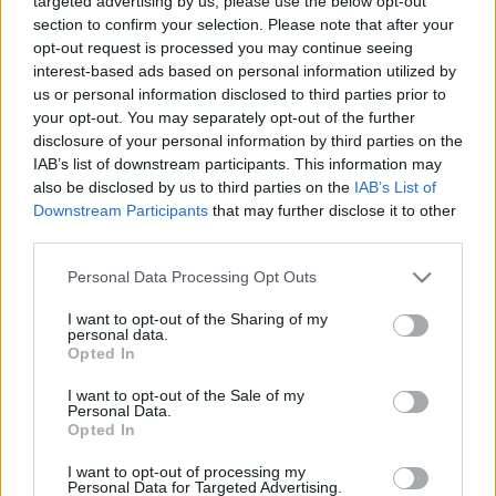
targeted advertising by us, please use the below opt-out
section to confirm your selection. Please note that after your
opt-out request is processed you may continue seeing
interest-based ads based on personal information utilized by
us or personal information disclosed to third parties prior to
your opt-out. You may separately opt-out of the further
Megértjük, persze, kicsi ez a királyság.
disclosure of your personal information by third parties on the
Megkockáztatom, ha tényleg nem lehetnek majd a
IAB’s list of downstream participants. This information may
polgármesterek országgyűlési képviselők is (hiú
also be disclosed by us to third parties on the
IAB’s List of
ábránd!), gondolkodás nélkül az országgyűlési
Downstream Participants
that may further disclose it to other
széket választja majd.
third parties.
Please note that this website/app uses one or more Google
Personal Data Processing Opt Outs
services and may gather and store information including but
not limited to your visit or usage behaviour. You may click to
I want to opt-out of the Sharing of my
personal data.
grant or deny consent to Google and its third-party tags to
Címkék:
vélemény
polgármester
józsefváros
fészbuk
Opted In
use your data for below specified purposes in below Google
consent section.
I want to opt-out of the Sale of my
Personal Data.
Opted In
Ajánlott bejegyzések:
I want to opt-out of processing my
Personal Data for Targeted Advertising.