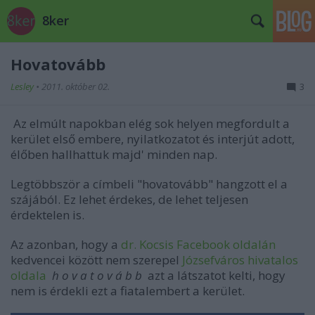
8ker
Hovatovább
Lesley
•
2011. október 02.
3
Az elmúlt napokban elég sok helyen megfordult a
kerület első embere, nyilatkozatot és interjút adott,
élőben hallhattuk majd' minden nap.
Legtöbbször a címbeli "hovatovább" hangzott el a
szájából. Ez lehet érdekes, de lehet teljesen
érdektelen is.
Az azonban, hogy a
dr. Kocsis Facebook oldalán
kedvencei között nem szerepel
Józsefváros hivatalos
oldala
h o v a t o v á b b
azt a látszatot kelti, hogy
nem is érdekli ezt a fiatalembert a kerület.