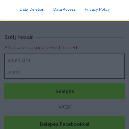
Mjuzik - X
Data Deletion
Data Access
Privacy Policy
Szólj hozzá!
A hozzászóláshoz be kell lépned!
VAGY