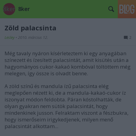
8ker
Zöld palacsinta
Lesley
•
2010. március 12.
2
Még tavaly nyáron kísérleteztem ki egy anyagában
színezett és ízesített palacsintát, amit kisütés után a
hagyományos cukor-kakaó kombóval töltöttem még
melegen, így össze is olvadt benne.
A zöld színű és mandula ízű palacsinta elég
meglepően nézett ki, de a mandula-kakaó-cukor íz
iszonyat módon feldobta. Páran kóstolhatták, de
olyan gyakran nem sütök palacsintát, hogy
mindenkinek jusson. Felraktam viszont a fészbukra,
hogy ismerőseim irigykedjenek, milyen menő
palacsintát alkottam...