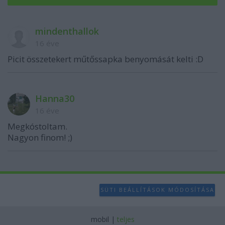
mindenthallok
16 éve
Picit összetekert műtőssapka benyomását kelti :D
Hanna30
16 éve
Megkóstoltam.
Nagyon finom! ;)
SÜTI BEÁLLÍTÁSOK MÓDOSÍTÁSA
mobil
|
teljes