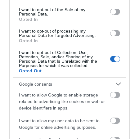
use your data for below specified purposes in below Google
consent section.
I want to opt-out of the Sale of my
Ez nem csak egy beállított, csábító fotó, hanem a
Personal Data.
palacsintát így szolgálják fel mindenkinek! Egy hétig
Opted In
biztosan az ajánlatban lesz, ha ki akarod próbálni.
I want to opt-out of processing my
Personal Data for Targeted Advertising.
Érdemes.
Opted In
Kedves Olvasók! Gasztro-szekciómat olvashattátok. :)
I want to opt-out of Collection, Use,
Retention, Sale, and/or Sharing of my
Personal Data that Is Unrelated with the
Purposes for which it was collected.
Opted Out
Google consents
I want to allow Google to enable storage
Címkék:
ajánló
enni
palacsinta
related to advertising like cookies on web or
device identifiers in apps.
I want to allow my user data to be sent to
Google for online advertising purposes.
Ajánlott bejegyzések: