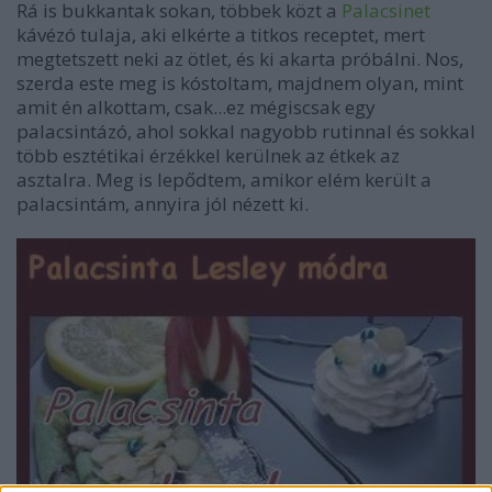
Rá is bukkantak sokan, többek közt a
Palacsinet
kávézó tulaja, aki elkérte a titkos receptet, mert
megtetszett neki az ötlet, és ki akarta próbálni. Nos,
szerda este meg is kóstoltam, majdnem olyan, mint
amit én alkottam, csak...ez mégiscsak egy
palacsintázó, ahol sokkal nagyobb rutinnal és sokkal
több esztétikai érzékkel kerülnek az étkek az
asztalra. Meg is lepődtem, amikor elém került a
palacsintám, annyira jól nézett ki.