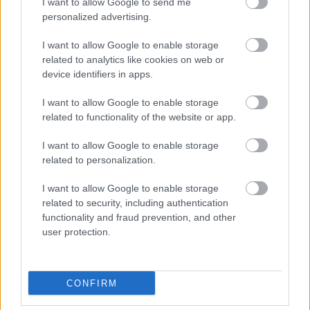
I want to allow Google to send me
personalized advertising.
Kéz a kézbe...
I want to allow Google to enable storage
related to analytics like cookies on web or
device identifiers in apps.
Ki szeret engem?
I want to allow Google to enable storage
related to functionality of the website or app.
I want to allow Google to enable storage
related to personalization.
Jelentés egy "félidős győzelemről" a
kétkedőknek, meg azoknak is, akik
bíznak még valamiben
I want to allow Google to enable storage
related to security, including authentication
functionality and fraud prevention, and other
user protection.
Kamerád szerenád
CONFIRM