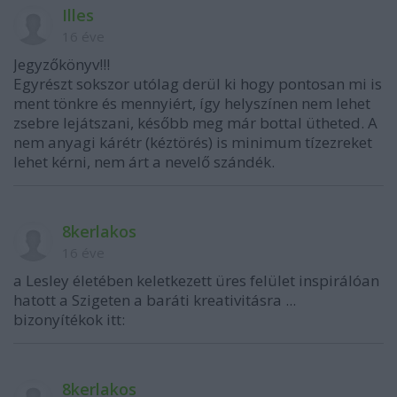
Illes
16 éve
Jegyzőkönyv!!!
Egyrészt sokszor utólag derül ki hogy pontosan mi is
ment tönkre és mennyiért, így helyszínen nem lehet
zsebre lejátszani, később meg már bottal ütheted. A
nem anyagi kárétr (kéztörés) is minimum tízezreket
lehet kérni, nem árt a nevelő szándék.
8kerlakos
16 éve
a Lesley életében keletkezett üres felület inspirálóan
hatott a Szigeten a baráti kreativitásra ...
bizonyítékok itt:
8kerlakos