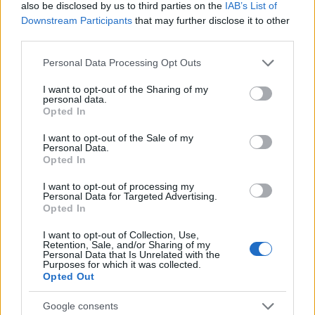
hogy baleset ért, mert akkor az orvos hivatalból
also be disclosed by us to third parties on the
IAB’s List of
továbbítja a rendőrségre, és neki ismét ki kell szállni.
Downstream Participants
that may further disclose it to other
mondjam azt, hogy elestem. az autósra bírságot
third parties.
szabott ki, mi meg eltoltuk a bringát a balesetibe.
Please note that this website/app uses one or more Google
Personal Data Processing Opt Outs
services and may gather and store information including but
ott már nem kellett olyan sokat várni, megnéztek,
not limited to your visit or usage behaviour. You may click to
I want to opt-out of the Sharing of my
röntgen, kiderült, az orsócsont
könyék
felőli végénél
personal data.
grant or deny consent to Google and its third-party tags to
repedt el keresztben, mintegy háromnegyedik -
Opted In
use your data for below specified purposes in below Google
válltól csuklóig gipsz.
consent section.
I want to opt-out of the Sale of my
Personal Data.
összesen 3 óratelt el a bukástól a gipszig.
Opted In
azóta félkarú óriásként vívok a mindennapok
I want to opt-out of processing my
Personal Data for Targeted Advertising.
dolgaival: a tisztálkodástól a cipő bekötéséig.
Opted In
ezt is két napig írtam. :)
I want to opt-out of Collection, Use,
Retention, Sale, and/or Sharing of my
Personal Data that Is Unrelated with the
Purposes for which it was collected.
Opted Out
Címkék:
szolgálati közlemény
rendőrség
autó
baleset
bringa
Google consents
bírság