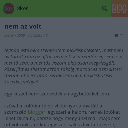
8ker
nem az volt
Lesley
•
2009. augusztus 13.
11
tegnap este nem szenvedtem biciklisbalesetet. mert nem
nyitották rám az ajtót. nem jött ki a rendőrség sem és a
mentő sem. a mentős viszont alaposan megvizsgált.
közel jött és ellátott aztán sokáig maradt és nem sietett
tovább öt perc után. sérüléseim nem biciklisbaleset
következményei.
egy kézzel nem szenvedek a nagybetűkkel sem.
szóval a kolónia-telep víztornyába invitált a
szomszéd
blogger
, egyszeri alkalom, remek fotókat
lehet csinálni, persze hogy megyünk! már majdnem
ott voltunk, amikor egyszer csak azt vettem észre,