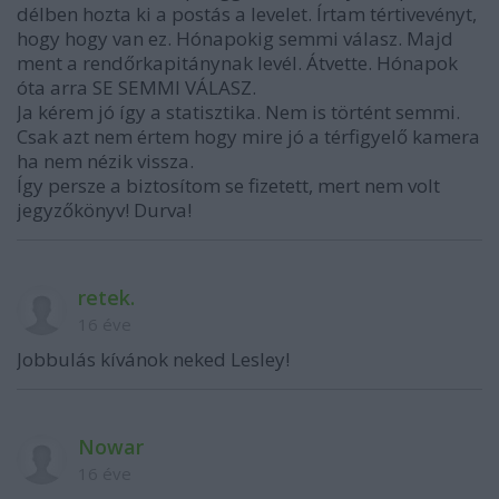
délben hozta ki a postás a levelet. Írtam tértivevényt,
hogy hogy van ez. Hónapokig semmi válasz. Majd
ment a rendőrkapitánynak levél. Átvette. Hónapok
óta arra SE SEMMI VÁLASZ.
Ja kérem jó így a statisztika. Nem is történt semmi.
Csak azt nem értem hogy mire jó a térfigyelő kamera
ha nem nézik vissza.
Így persze a biztosítom se fizetett, mert nem volt
jegyzőkönyv! Durva!
retek.
16 éve
Jobbulás kívánok neked Lesley!
Nowar
16 éve