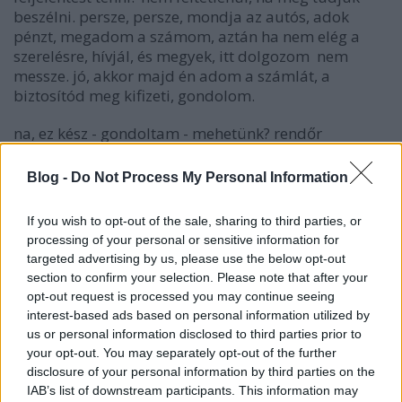
beszélni. persze, persze, mondja az autós, adok
pénzt, megadom a számom, aztán ha nem elég a
szerelésre, hívjál, és megyek, itt dolgozom nem
messze. jó, akkor majd én adom a számlát, a
biztosítód meg kifizeti, gondolom.
na, ez kész - gondoltam - mehetünk? rendőr
nemlegesen ingatja fejét, az üti kiküldi a
helyszínelőket...minek? mert kell. jó, rendben, várunk
Blog -
Do Not Process My Personal Information
megint...
If you wish to opt-out of the sale, sharing to third parties, or
+20 perc múlva megérkezett a helyszínelő, aki
processing of your personal or sensitive information for
előadta magát rendesen: szondát fújtunk, felvette
targeted advertising by us, please use the below opt-out
volna az adatokat ismét, mondván, a kolléga újonc,
section to confirm your selection. Please note that after your
majd ő jobban tudja...mi meg mondtuk neki, hogy
opt-out request is processed you may continue seeing
megbeszéltünk mindent, köszi, hadd menjek már
interest-based ads based on personal information utilized by
röntgenre. az nem úgy van, ha már kiment, akkor
us or personal information disclosed to third parties prior to
feljelentést ír, járhatunk majd idézésekre szépen. ne
your opt-out. You may separately opt-out of the further
már, nem akarunk! jó, akkor jöjjenek félre
disclosure of your personal information by third parties on the
kicsit...szóval, ha beérek a kórházba, ne mondjam,
IAB’s list of downstream participants. This information may