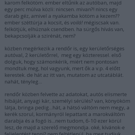
karom felkötöm. ember eltűnik az autóban, majd
egy perc múlva közli: nincsen. mivan?! nincs egy
darab géz, amivel a nyakamba kötöm a kezem??
ember széttúrja a kocsit, és
voilá!
mégiscsak van.
felkötjük, elhúznak csendben. ha sürgős hívás van,
bekapcsolják a szirénát, nem?
közben megérkezik a rendőr is, egy kerületőrséges
autóval, 2 kerületőrrel, meg egy közteressel. első
dolguk, hogy számonkérik, miért nem pontosan
mondtuk meg, hol vagyunk, mert ők a v.p. 4 előtt
kerestek. de hát az itt van, mutatom az utcatáblát.
nahát, tényleg...
rendőr közben felvette az adatokat, autós elismerte
hibáját, anyagi kár, személyi sérülés? van, könyököm
látja, bringa pedig...hát, a hátsó váltóm nem megy, a
kerék szorul, kormányról lepattant a marokváltóm
darabja és a fogó is...nem tudom, 6-10 ezer körül
lesz, de majd a szerelő megmondja. oké, kívánok-e
feljelentést tenni? nem feltétlenül, ha meg tudjuk