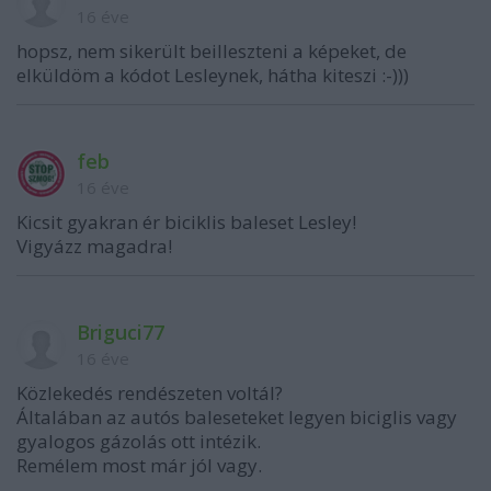
16 éve
hopsz, nem sikerült beilleszteni a képeket, de
elküldöm a kódot Lesleynek, hátha kiteszi :-)))
feb
16 éve
Kicsit gyakran ér biciklis baleset Lesley!
Vigyázz magadra!
Briguci77
16 éve
Közlekedés rendészeten voltál?
Általában az autós baleseteket legyen biciglis vagy
gyalogos gázolás ott intézik.
Remélem most már jól vagy.