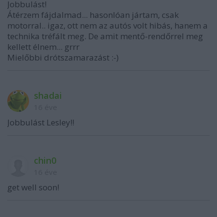
Jobbulást!
Átérzem fájdalmad... hasonlóan jártam, csak
motorral.. igaz, ott nem az autós volt hibás, hanem a
technika tréfált meg. De amit mentő-rendőrrel meg
kellett élnem... grrr
Mielőbbi drótszamarazást :-)
shadai
16 éve
Jobbulást Lesley!!
chin0
16 éve
get well soon!