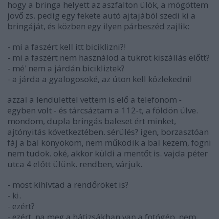
hogy a bringa helyett az aszfalton ülök, a mögöttem
jövő zs. pedig egy fekete autó ajtajából szedi ki a
bringáját, és közben egy ilyen párbeszéd zajlik:
- mi a faszért kell itt biciklizni?!
- mi a faszért nem használod a tükröt kiszállás előtt?
- mé' nem a járdán bicikliztek?
- a járda a gyalogosoké, az úton kell közlekedni!
azzal a lendülettel vettem is elő a telefonom -
egyben volt - és tárcsáztam a 112-t, a földön ülve.
mondom, dupla bringás baleset ért minket,
ajtónyitás következtében. sérülés? igen, borzasztóan
fáj a bal könyököm, nem működik a bal kezem, fogni
nem tudok. oké, akkor küldi a mentőt is. vajda péter
utca 4 előtt ülünk. rendben, várjuk.
- most kihívtad a rendőröket is?
- ki.
- ezért?
- ezért. na meg a hátizsákban van a fotógép, nem