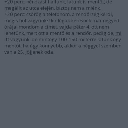
+20 perc: nénózást hallunk, látunk is mentőt, de
megállt az utca elején. biztos nem a miénk.
+20 perc: csörög a telefonom, a rendőrség kérdi,
mégis hol vagyunk?! kollégák keresnek már negyed
órája! mondom a címet, vajda péter 4. ott nem
lehetünk, mert ott a mentő és a rendőr. pedig de,
mi
itt vagyunk, de mintegy 100-150 méterre látunk egy
mentőt. ha úgy könnyebb, akkor a néggyel szemben
van a 25, jöjjenek oda.