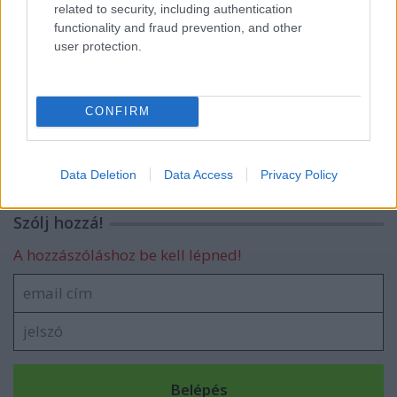
related to security, including authentication
functionality and fraud prevention, and other
Csak úgy - mjuzik...
user protection.
CONFIRM
Nyitott műhely
Data Deletion
Data Access
Privacy Policy
Szólj hozzá!
A hozzászóláshoz be kell lépned!