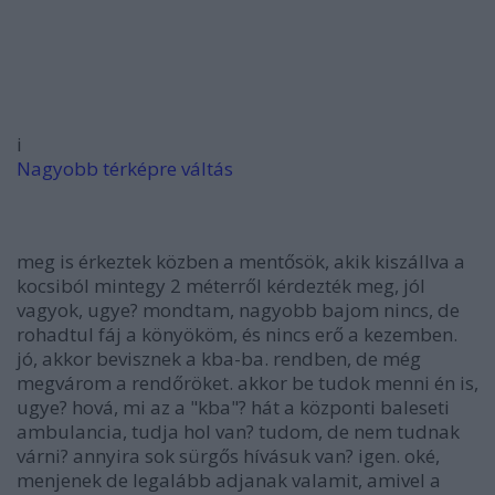
i
Nagyobb térképre váltás
meg is érkeztek közben a mentősök, akik kiszállva a
kocsiból mintegy 2 méterről kérdezték meg, jól
vagyok, ugye? mondtam, nagyobb bajom nincs, de
rohadtul fáj a könyököm, és nincs erő a kezemben.
jó, akkor bevisznek a kba-ba. rendben, de még
megvárom a rendőröket. akkor be tudok menni én is,
ugye? hová, mi az a "kba"? hát a központi baleseti
ambulancia, tudja hol van? tudom, de nem tudnak
várni? annyira sok sürgős hívásuk van? igen. oké,
menjenek de legalább adjanak valamit, amivel a