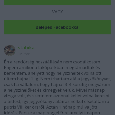
VAGY
stabika
16 éve
Én a rendőrség hozzáállásán nem csodálkozom.
Engem amikor a lakóparkban megtámadtak és
bementem, ahelyett hogy helyszíneltek volna ott
ültem hajnal 1 ig. Nem írhattam alá a jegyzőkönyvet,
csak ha vállalom, hogy hajnal 3-4 körülig megvárom
a helyszinelőket és kimegyek velük. Mivel másnap
vizsga volt, és szerintem azonnal kellet volna keresni
a tettest, így jegyzőkönyv aláírás nélkül elsétáltam a
putris VIII ker örsről. Aztán 1 hónap múlva jött
idézés. Persze aznap reggel 9-re amelyik napon