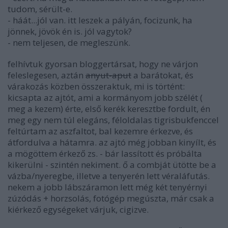
tudom, sérült-e.
- háát...jól van. itt leszek a pályán, focizunk, ha
jönnek, jövök én is. jól vagytok?
- nem teljesen, de megleszünk.
felhívtuk gyorsan bloggertársat, hogy ne várjon
feleslegesen, aztán
anyut-aput
a barátokat, és
várakozás közben összeraktuk, mi is történt:
kicsapta az ajtót, ami a kormányom jobb szélét (
meg a kezem) érte, első kerék keresztbe fordult, én
meg egy nem túl elegáns, féloldalas tigrisbukfenccel
feltúrtam az aszfaltot, bal kezemre érkezve, és
átfordulva a hátamra. az ajtó még jobban kinyílt, és
a mögöttem érkező zs. - bár lassított és próbálta
kikerülni - szintén nekiment. ő a combját ütötte be a
vázba/nyeregbe, illetve a tenyerén lett véraláfutás.
nekem a jobb lábszáramon lett még két tenyérnyi
zúzódás + horzsolás, fotógép megúszta, már csak a
kiérkező egységeket várjuk, cigizve.