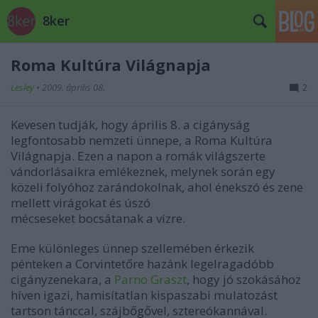
8ker
Roma Kultúra Világnapja
Lesley
•
2009. április 08.
2
Kevesen tudják, hogy április 8. a cigányság
legfontosabb nemzeti ünnepe, a Roma Kultúra
Világnapja. Ezen a napon a romák világszerte
vándorlásaikra emlékeznek, melynek során egy
közeli folyóhoz zarándokolnak, ahol énekszó és zene
mellett virágokat és úszó
mécseseket bocsátanak a vízre.
Eme különleges ünnep szellemében érkezik
pénteken a Corvintetőre hazánk legelragadóbb
cigányzenekara, a
Parno Graszt
, hogy jó szokásához
híven igazi, hamisítatlan kispaszabi mulatozást
tartson tánccal, szájbőgővel, sztereókannával.