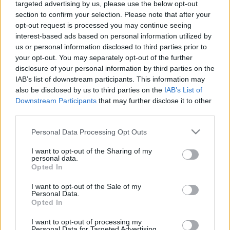
targeted advertising by us, please use the below opt-out
section to confirm your selection. Please note that after your
opt-out request is processed you may continue seeing
interest-based ads based on personal information utilized by
us or personal information disclosed to third parties prior to
Hogy az ünneplés valóban közös élmény legyen, az
your opt-out. You may separately opt-out of the further
első 100 vendég a bejáratnál virágszirmot és
disclosure of your personal information by third parties on the
mécsest kap. A zenekar 21.30-kor a közönséggel kört
IAB’s list of downstream participants. This information may
alkotva elénekli a cigányság himnuszát, majd
also be disclosed by us to third parties on the
IAB’s List of
mécseseket és virágszirmokat bocsát vízre - mindezt
Downstream Participants
that may further disclose it to other
a Corvintető teraszán!
third parties.
Please note that this website/app uses one or more Google
Personal Data Processing Opt Outs
TEHÁT
services and may gather and store information including but
Parno Graszt koncert
pénteken
(04.10) a Corvintetőn
not limited to your visit or usage behaviour. You may click to
I want to opt-out of the Sharing of my
personal data.
21.00-től.
grant or deny consent to Google and its third-party tags to
Opted In
use your data for below specified purposes in below Google
A koncertre a belépés 800 Ft.
consent section.
I want to opt-out of the Sale of my
Personal Data.
Opted In
I want to opt-out of processing my
Personal Data for Targeted Advertising.