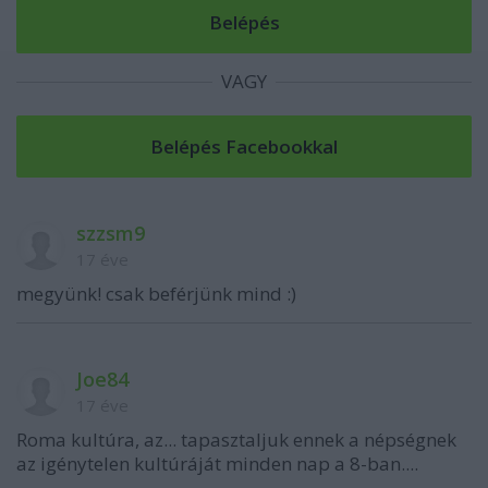
VAGY
szzsm9
17 éve
megyünk! csak beférjünk mind :)
Joe84
17 éve
Roma kultúra, az... tapasztaljuk ennek a népségnek
az igénytelen kultúráját minden nap a 8-ban....